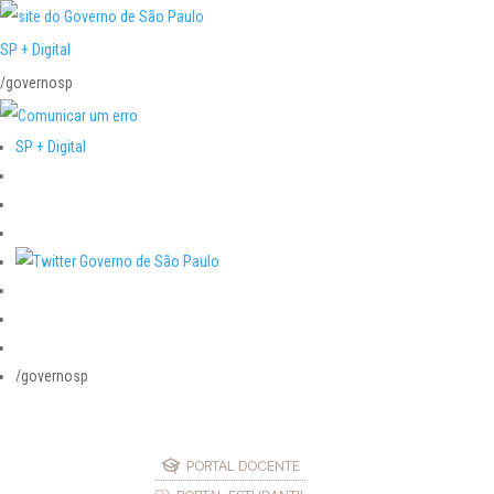
SP + Digital
/governosp
SP + Digital
/governosp
PORTAL DOCENTE