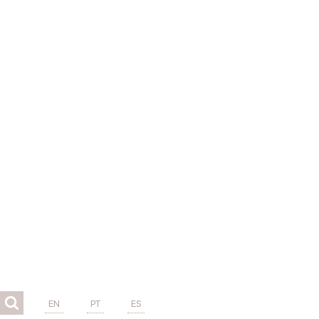
EN
PT
ES