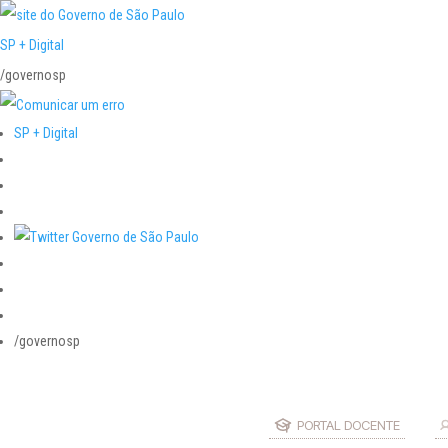
SP + Digital
/governosp
SP + Digital
/governosp
PORTAL DOCENTE