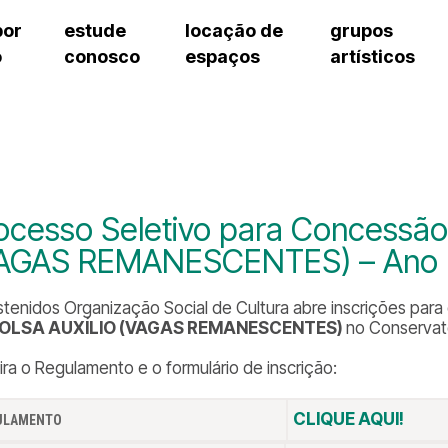
por
estude
locação de
grupos
o
conosco
espaços
artísticos
teatro procópio ferreira
artes cênicas
grupos artísticos de bolsistas
fale cono
salão villa-lobos
música
grupos pedagógicos – sede
pergunta
erto
auditório unidade chiquinha gonzaga
processo seletivo
grupos pedagógicos – polo
como che
orientações para locação
visite o c
equipe té
assessori
ocesso Seletivo para Concessão 
trabalhe 
AGAS REMANESCENTES) – Ano L
stenidos Organização Social de Cultura abre inscrições par
OLSA AUXÍLIO (VAGAS REMANESCENTES)
no Conservató
ira o Regulamento e o formulário de inscrição:
CLIQUE AQUI!
ULAMENTO