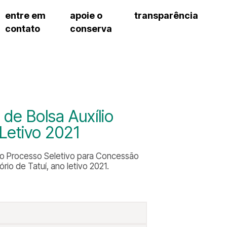
entre em
apoie o
transparência
contato
conserva
sco
patrocinadores e parcerias
contrato de gestão
s frequentes
doações de pessoa jurídica
prestação de contas
gar
doações de pessoa física
recursos humanos
onservatório
nota fiscal paulista (nfp)
compras e serviços
cnica social
a de imprensa
de Bolsa Auxílio
conosco
etivo 2021
a o Processo Seletivo para Concessão
rio de Tatuí, ano letivo 2021.