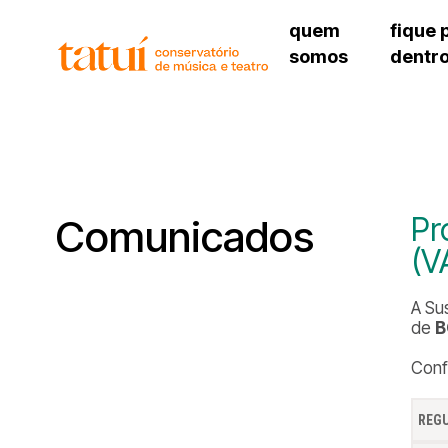
quem
fique 
somos
dentr
histórico
agenda cultural
governança
calendário escolar
unidades e setores
programas de conc
regimento escolar
revistas digitais
corpo docente
espaço estudantil
Pr
Comunicados
(V
A Su
de
B
Conf
REG