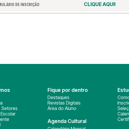
CLIQUE AQUI!
ULÁRIO DE INSCRIÇÃO
omos
Fique por dentro
Estu
Destaques
Como
ça
Revistas Digitais
Inscr
 Setores
Área do Aluno
Sele
Escolar
Calen
ente
Certi
Agenda Cultural
l
Calendário Mensal