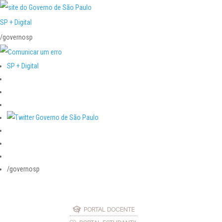
SP + Digital
/governosp
SP + Digital
/governosp
PORTAL DOCENTE