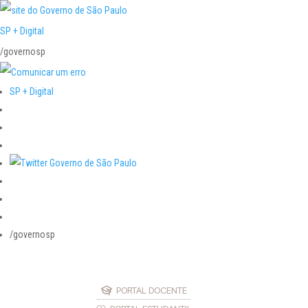
SP + Digital
/governosp
SP + Digital
/governosp
PORTAL DOCENTE