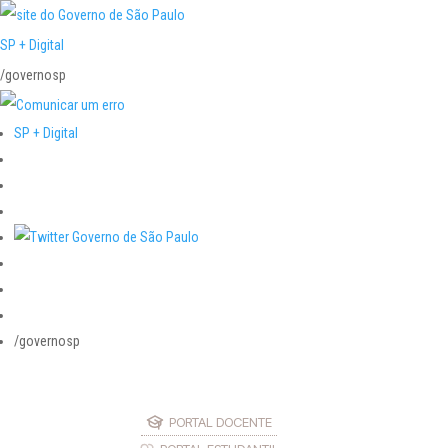
SP + Digital
/governosp
SP + Digital
/governosp
PORTAL DOCENTE