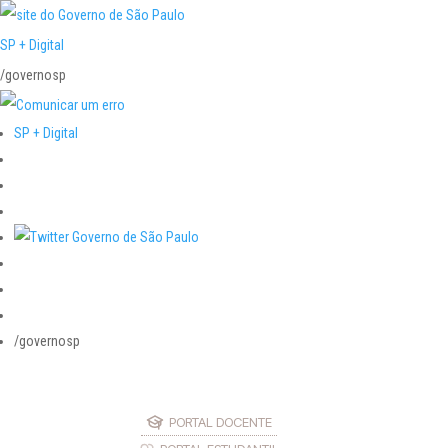
SP + Digital
/governosp
SP + Digital
/governosp
PORTAL DOCENTE