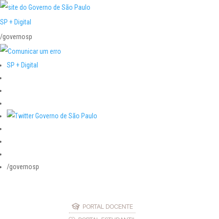
SP + Digital
/governosp
SP + Digital
/governosp
PORTAL DOCENTE