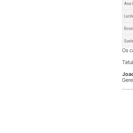
Ana 
Lucil
Rosin
Suel
Os c
Tatu
Joaq
Gere