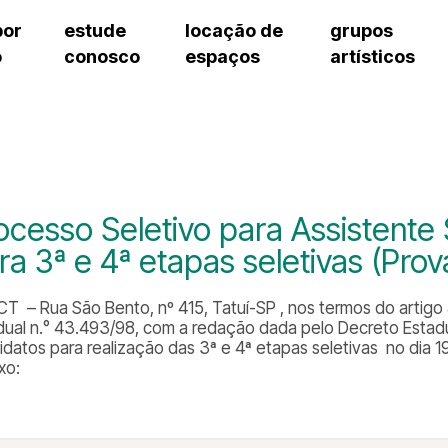
por
estude
locação de
grupos
o
conosco
espaços
artísticos
cursos regulares
bilheteria
teatro procópio ferreira
artes cênicas
grupos artísticos de bolsistas
fale cono
cursos livres
cursos regulares
salão villa-lobos
música
grupos pedagógicos – sede
ouvidoria 
cursos de aperfeiçoamento
cursos livres
erto
auditório unidade chiquinha gonzaga
processo seletivo
grupos pedagógicos – polo
pergunta
chiquinha gonzaga
cursos de aperfeiçoamento
orientações para locação
como che
a
visite o c
3
sceic-sp
ocesso Seletivo para Assistente
to
equipe té
ra 3ª e 4ª etapas seletivas (Provas
josé do rio pardo
assessori
trabalhe 
T – Rua São Bento, nº 415, Tatuí-SP , nos termos do artigo 4°,
dual n.° 43.493/98, com a redação dada pelo Decreto Estadual
idatos para realização das 3ª e 4ª etapas seletivas no dia
xo: