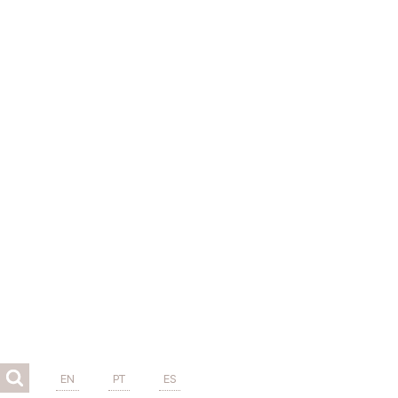
EN
PT
ES