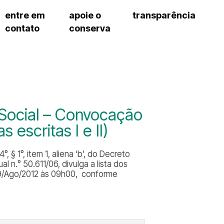
entre em
apoie o
transparência
contato
conserva
sco
patrocinadores e parcerias
contrato de gestão
exercí
– fala sp
doações de pessoa física
prestação de contas
exercí
manua
s frequentes
doações de pessoa jurídica
recursos humanos
exercí
cargos
atos 
gar
nota fiscal paulista (nfp)
compras e serviços
exercí
traba
proce
onservatório
exercí
regul
proc
 Social – Convocação
exercí
proc
cnica social
 escritas I e II)
exercí
a de imprensa
processos em andamento
conosco
 § 1°, item 1, aliena ‘b’, do Decreto
processos concluídos
 n.° 50.611/06, divulga a lista dos
 19/Ago/2012 às 09h00, conforme