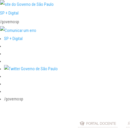
SP + Digital
/governosp
SP + Digital
/governosp
PORTAL DOCENTE