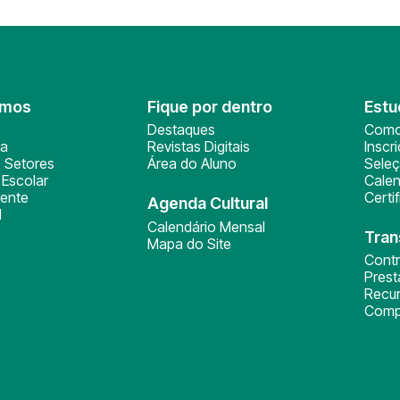
omos
Fique por dentro
Estu
Destaques
Como
ça
Revistas Digitais
Inscr
 Setores
Área do Aluno
Sele
Escolar
Calen
ente
Certi
Agenda Cultural
l
Calendário Mensal
Tran
Mapa do Site
Cont
Pres
Recu
Comp