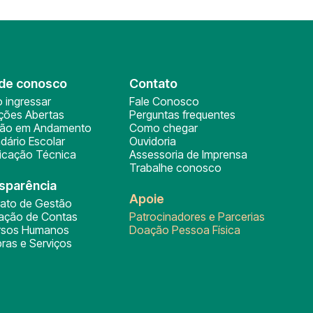
de conosco
Contato
 ingressar
Fale Conosco
ições Abertas
Perguntas frequentes
ção em Andamento
Como chegar
dário Escolar
Ouvidoria
ficação Técnica
Assessoria de Imprensa
Trabalhe conosco
sparência
Apoie
rato de Gestão
tação de Contas
Patrocinadores e Parcerias
rsos Humanos
Doação Pessoa Física
ras e Serviços