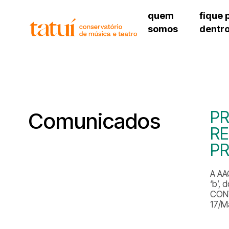
quem
fique 
somos
dentr
histórico
agenda cultural
governança
calendário escolar
unidades e setores
programas de conc
regimento escolar
revistas digitais
corpo docente
espaço estudantil
PR
Comunicados
R
PR
A AA
‘b’,
CONV
17/M