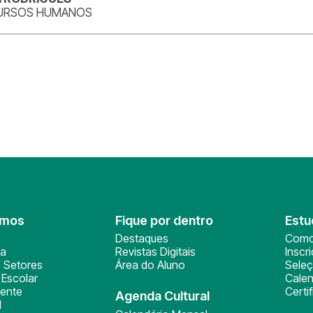
URSOS HUMANOS
omos
Fique por dentro
Estu
Destaques
Como
ça
Revistas Digitais
Inscr
 Setores
Área do Aluno
Sele
Escolar
Calen
ente
Certi
Agenda Cultural
l