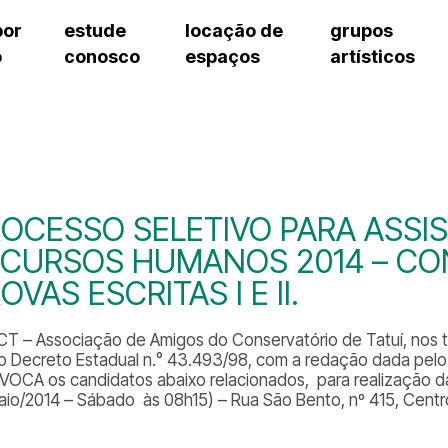
por
estude
locação de
grupos
o
conosco
espaços
artísticos
teatro procópio ferreira
artes cênicas
grupos artísticos de bolsistas
fale cono
salão villa-lobos
música
grupos pedagógicos – sede
pergunta
erto
auditório unidade chiquinha gonzaga
processo seletivo
grupos pedagógicos – polo
como che
orientações para locação
visite o c
equipe té
assessori
OCESSO SELETIVO PARA ASSI
trabalhe 
ECURSOS HUMANOS 2014 – C
OVAS ESCRITAS I E II.
CT – Associação de Amigos do Conservatório de Tatuí, nos term
 do Decreto Estadual n.° 43.493/98, com a redação dada pelo 
OCA os candidatos abaixo relacionados, para realização da
aio/2014 – Sábado às 08h15) – Rua São Bento, nº 415, Centr