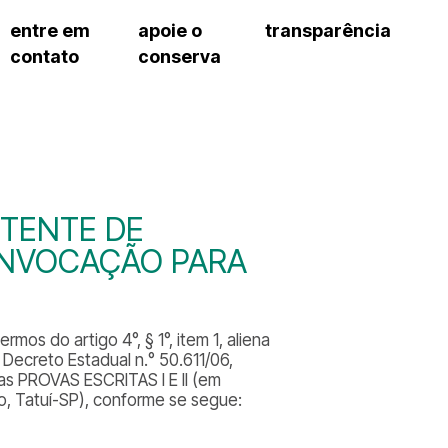
entre em
apoie o
transparência
contato
conserva
sco
patrocinadores e parcerias
contrato de gestão
s frequentes
doações de pessoa jurídica
prestação de contas
gar
doações de pessoa física
recursos humanos
onservatório
nota fiscal paulista (nfp)
compras e serviços
cnica social
a de imprensa
STENTE DE
conosco
ONVOCAÇÃO PARA
os do artigo 4°, § 1°, item 1, aliena
Decreto Estadual n.° 50.611/06,
s PROVAS ESCRITAS I E II (em
o, Tatuí-SP), conforme se segue: