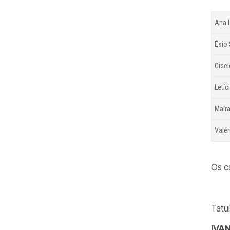
Ana L
Ésio
Gise
Letíc
Maír
Valér
Os c
Tatu
IVA