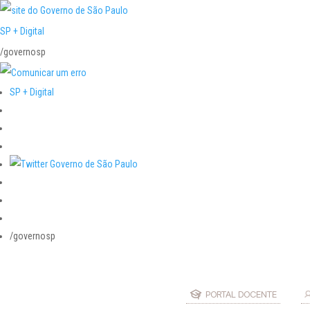
SP + Digital
/governosp
SP + Digital
/governosp
PORTAL DOCENTE