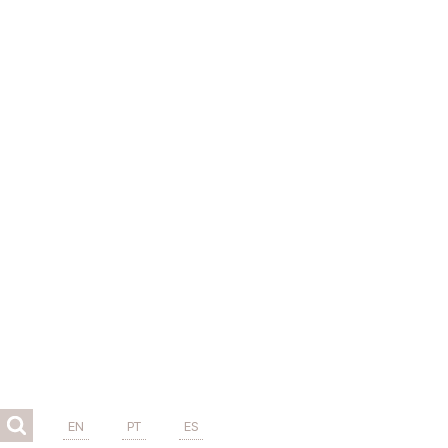
EN
PT
ES