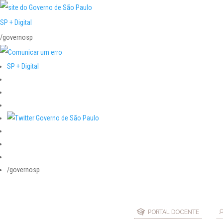
SP + Digital
/governosp
SP + Digital
/governosp
PORTAL DOCENTE