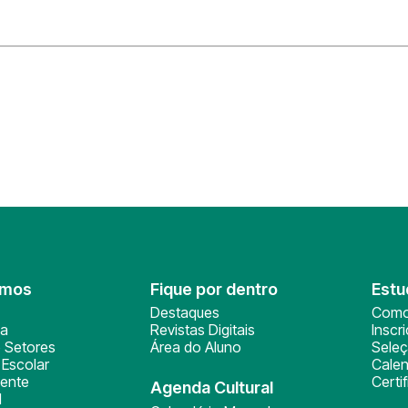
omos
Fique por dentro
Estu
Destaques
Como
ça
Revistas Digitais
Inscr
 Setores
Área do Aluno
Sele
Escolar
Calen
ente
Certi
Agenda Cultural
l