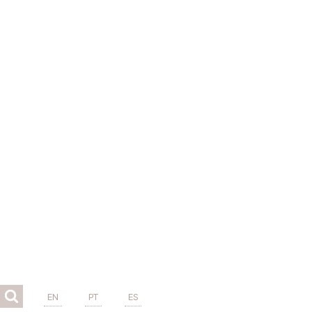
EN
PT
ES