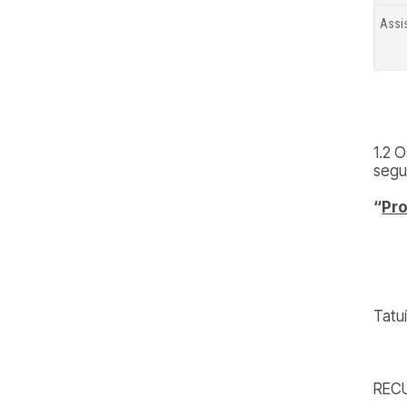
Assi
1.2 
segu
“
Pro
Tatu
REC