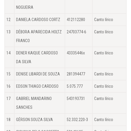
NOGUEIRA
12
DANIELA CARDOSO CORTZ
412112280
Canto lírico
13
DÉBORA APARECIDA HOLTZ
24703774-6
Canto lírico
FRANCO
14
DENER KAIQUE CARDOSO
43335446x
Canto lírico
DA SILVA
15
DENISE LIBARDI DE SOUZA
281394477
Canto lírico
16
EDSON THIAGO CARDOSO
5.075.777
Canto lírico
17
GABRIEL MANDARINO
543193731
Canto lírico
SANCHES
18
GÉRSON SOUZA SILVA
52.332.220-3
Canto lírico