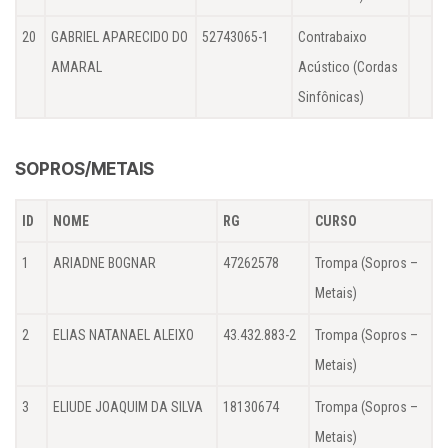
20
GABRIEL APARECIDO DO
52743065-1
Contrabaixo
AMARAL
Acústico (Cordas
Sinfônicas)
SOPROS/METAIS
ID
NOME
RG
CURSO
1
ARIADNE BOGNAR
47262578
Trompa (Sopros –
Metais)
2
ELIAS NATANAEL ALEIXO
43.432.883-2
Trompa (Sopros –
Metais)
3
ELIUDE JOAQUIM DA SILVA
18130674
Trompa (Sopros –
Metais)