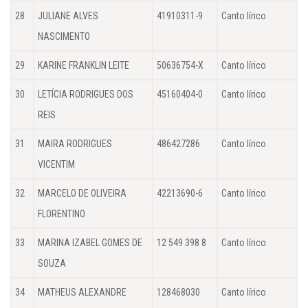
28
JULIANE ALVES
41910311-9
Canto lírico
NASCIMENTO
29
KARINE FRANKLIN LEITE
50636754-X
Canto lírico
30
LETÍCIA RODRIGUES DOS
45160404-0
Canto lírico
REIS
31
MAIRA RODRIGUES
486427286
Canto lírico
VICENTIM
32
MARCELO DE OLIVEIRA
42213690-6
Canto lírico
FLORENTINO
33
MARINA IZABEL GOMES DE
12 549 398 8
Canto lírico
SOUZA
34
MATHEUS ALEXANDRE
128468030
Canto lírico