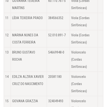
10
GIOVANNA TEIXEIRA
60.110.761-5
Viola (Cordas
MARTINS
Sinfônicas)
11
LÍDIA TEIXEIRA PRADO
384566352
Viola (Cordas
Sinfônicas)
12
MARINA NUNES DA
52.010.891-7
Viola (Cordas
COSTA FERREIRA
Sinfônicas)
13
BRUNO GUSTAVO
54669948-0
Violoncelo
ROCHA
(Cordas
Sinfônicas)
14
EDILZA ALZIRA XAVIER
20581180
Violoncelo
CRUZ DO NASCIMENTO
(Cordas
Sinfônicas)
15
GIOVANA GRAZZIA
324049493
Violoncelo