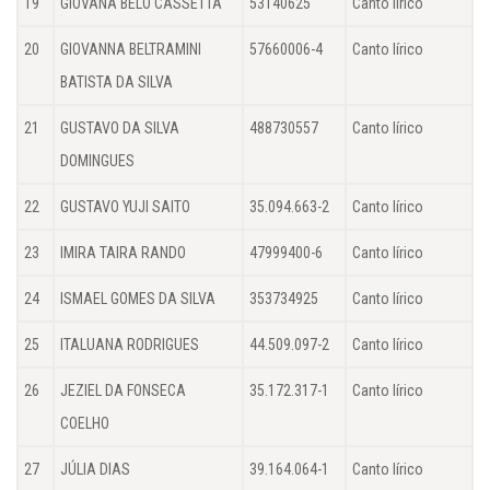
19
GIOVANA BELO CASSETTA
53140625
Canto lírico
20
GIOVANNA BELTRAMINI
57660006-4
Canto lírico
BATISTA DA SILVA
21
GUSTAVO DA SILVA
488730557
Canto lírico
DOMINGUES
22
GUSTAVO YUJI SAITO
35.094.663-2
Canto lírico
23
IMIRA TAIRA RANDO
47999400-6
Canto lírico
24
ISMAEL GOMES DA SILVA
353734925
Canto lírico
25
ITALUANA RODRIGUES
44.509.097-2
Canto lírico
26
JEZIEL DA FONSECA
35.172.317-1
Canto lírico
COELHO
27
JÚLIA DIAS
39.164.064-1
Canto lírico