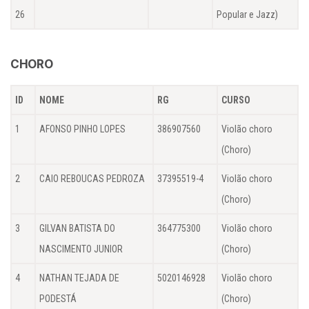
26
Popular e Jazz)
CHORO
ID
NOME
RG
CURSO
1
AFONSO PINHO LOPES
386907560
Violão choro
(Choro)
2
CAIO REBOUCAS PEDROZA
37395519-4
Violão choro
(Choro)
3
GILVAN BATISTA DO
364775300
Violão choro
NASCIMENTO JUNIOR
(Choro)
4
NATHAN TEJADA DE
5020146928
Violão choro
PODESTÁ
(Choro)