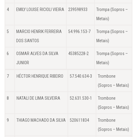
4
EMILY LOUISE RICIOLI VIEIRA
239598933
Trompa (Sopros –
Metais)
5
MARCIO HENRIK FERREIRA
54.996.153-7
Trompa (Sopros –
DOS SANTOS
Metais)
6
OSMAR ALVES DA SILVA
45385228-2
Trompa (Sopros –
JUNIOR
Metais)
7
HÉCTOR HENRIQUE RIBEIRO
57.540.634-3
Trombone
(Sopros – Metais)
8
NATALI DE LIMA SILVEIRA
52.631.530-1
Trombone
(Sopros – Metais)
9
THIAGO MACHADO DA SILVA
520611834
Trombone
(Sopros – Metais)