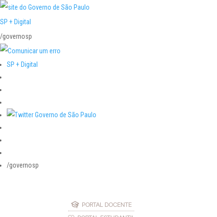
SP + Digital
/governosp
SP + Digital
/governosp
PORTAL DOCENTE