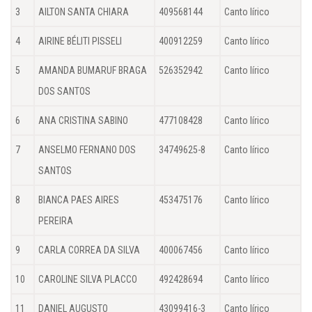
3
AILTON SANTA CHIARA
409568144
Canto lírico
4
AIRINE BÉLITI PISSELI
400912259
Canto lírico
5
AMANDA BUMARUF BRAGA
526352942
Canto lírico
DOS SANTOS
6
ANA CRISTINA SABINO
477108428
Canto lírico
7
ANSELMO FERNANO DOS
34749625-8
Canto lírico
SANTOS
8
BIANCA PAES AIRES
453475176
Canto lírico
PEREIRA
9
CARLA CORREA DA SILVA
400067456
Canto lírico
10
CAROLINE SILVA PLACCO
492428694
Canto lírico
11
DANIEL AUGUSTO
43099416-3
Canto lírico