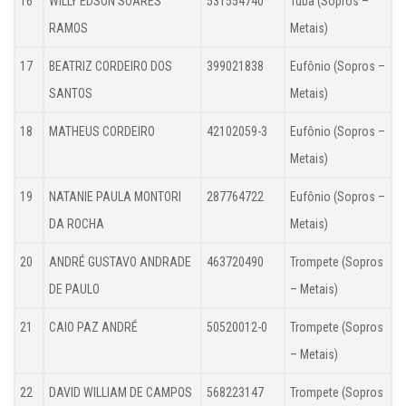
16
WILLY EDSON SOARES
531554740
Tuba (Sopros –
RAMOS
Metais)
17
BEATRIZ CORDEIRO DOS
399021838
Eufônio (Sopros –
SANTOS
Metais)
18
MATHEUS CORDEIRO
42102059-3
Eufônio (Sopros –
Metais)
19
NATANIE PAULA MONTORI
287764722
Eufônio (Sopros –
DA ROCHA
Metais)
20
ANDRÉ GUSTAVO ANDRADE
463720490
Trompete (Sopros
DE PAULO
– Metais)
21
CAIO PAZ ANDRÉ
50520012-0
Trompete (Sopros
– Metais)
22
DAVID WILLIAM DE CAMPOS
568223147
Trompete (Sopros