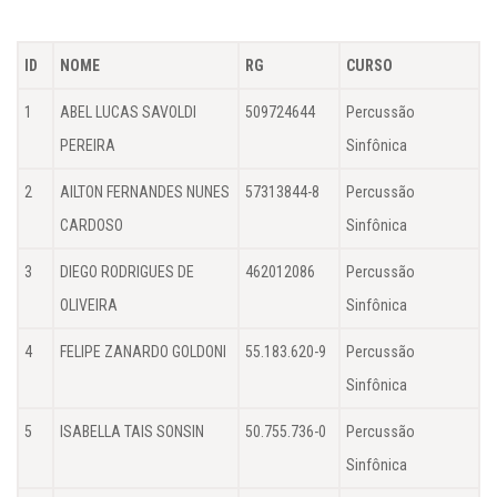
ID
NOME
RG
CURSO
1
ABEL LUCAS SAVOLDI
509724644
Percussão
PEREIRA
Sinfônica
2
AILTON FERNANDES NUNES
57313844-8
Percussão
CARDOSO
Sinfônica
3
DIEGO RODRIGUES DE
462012086
Percussão
OLIVEIRA
Sinfônica
4
FELIPE ZANARDO GOLDONI
55.183.620-9
Percussão
Sinfônica
5
ISABELLA TAIS SONSIN
50.755.736-0
Percussão
Sinfônica