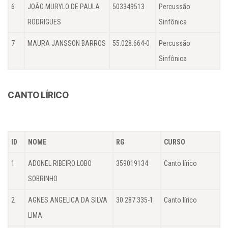
6
JOÃO MURYLO DE PAULA
503349513
Percussão
RODRIGUES
Sinfônica
7
MAURA JANSSON BARROS
55.028.664-0
Percussão
Sinfônica
CANTO LÍRICO
ID
NOME
RG
CURSO
1
ADONEL RIBEIRO LOBO
359019134
Canto lírico
SOBRINHO
2
AGNES ANGELICA DA SILVA
30.287.335-1
Canto lírico
LIMA