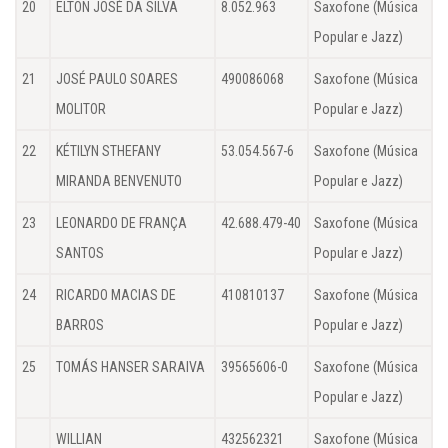
20
ELTON JOSÉ DA SILVA
8.052.963
Saxofone (Música
Popular e Jazz)
21
JOSÉ PAULO SOARES
490086068
Saxofone (Música
MOLITOR
Popular e Jazz)
22
KÉTILYN STHEFANY
53.054.567-6
Saxofone (Música
MIRANDA BENVENUTO
Popular e Jazz)
23
LEONARDO DE FRANÇA
42.688.479-40
Saxofone (Música
SANTOS
Popular e Jazz)
24
RICARDO MACIAS DE
410810137
Saxofone (Música
BARROS
Popular e Jazz)
25
TOMÁS HANSER SARAIVA
39565606-0
Saxofone (Música
Popular e Jazz)
WILLIAN
432562321
Saxofone (Música