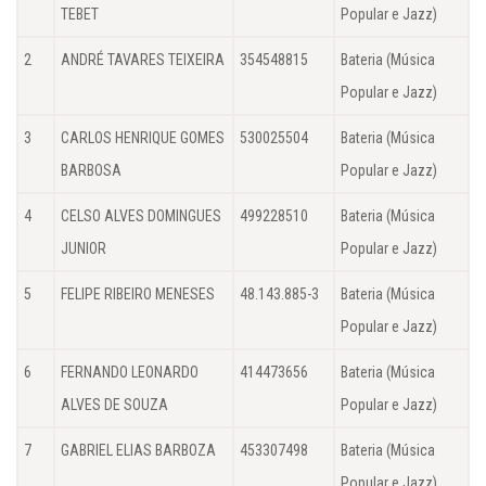
TEBET
Popular e Jazz)
2
ANDRÉ TAVARES TEIXEIRA
354548815
Bateria (Música
Popular e Jazz)
3
CARLOS HENRIQUE GOMES
530025504
Bateria (Música
BARBOSA
Popular e Jazz)
4
CELSO ALVES DOMINGUES
499228510
Bateria (Música
JUNIOR
Popular e Jazz)
5
FELIPE RIBEIRO MENESES
48.143.885-3
Bateria (Música
Popular e Jazz)
6
FERNANDO LEONARDO
414473656
Bateria (Música
ALVES DE SOUZA
Popular e Jazz)
7
GABRIEL ELIAS BARBOZA
453307498
Bateria (Música
Popular e Jazz)