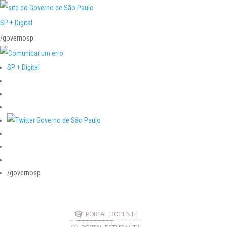
SP + Digital
/governosp
SP + Digital
/governosp
PORTAL DOCENTE