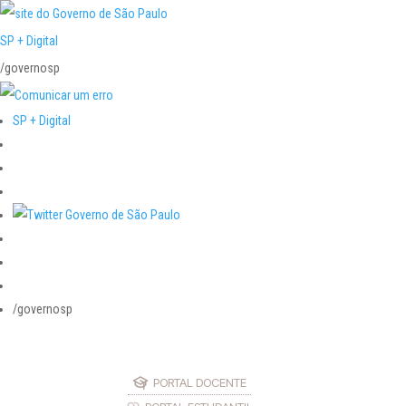
SP + Digital
/governosp
SP + Digital
/governosp
PORTAL DOCENTE