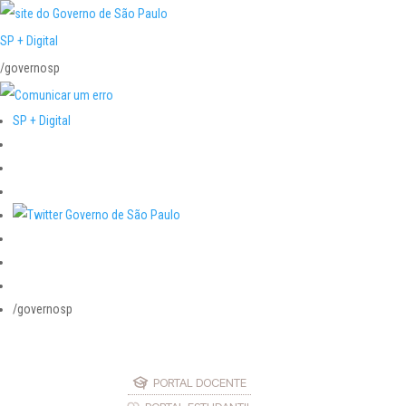
SP + Digital
/governosp
SP + Digital
/governosp
PORTAL DOCENTE