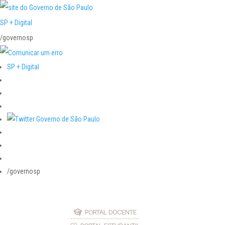
SP + Digital
/governosp
SP + Digital
/governosp
PORTAL DOCENTE