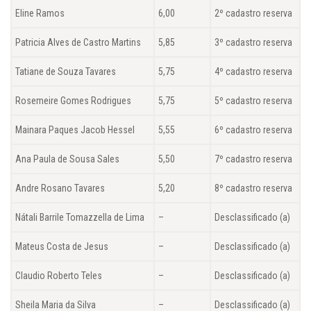
Eline Ramos
6,00
2º cadastro reserva
Patricia Alves de Castro Martins
5,85
3º cadastro reserva
Tatiane de Souza Tavares
5,75
4º cadastro reserva
Rosemeire Gomes Rodrigues
5,75
5º cadastro reserva
Mainara Paques Jacob Hessel
5,55
6º cadastro reserva
Ana Paula de Sousa Sales
5,50
7º cadastro reserva
Andre Rosano Tavares
5,20
8º cadastro reserva
Nátali Barrile Tomazzella de Lima
–
Desclassificado (a)
Mateus Costa de Jesus
–
Desclassificado (a)
Claudio Roberto Teles
–
Desclassificado (a)
Sheila Maria da Silva
–
Desclassificado (a)