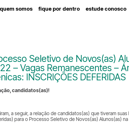
quem somos
fique por dentro
estude conosco
ico
agenda cultural
artes cênicas
nança
calendário escolar
des e setores
programas de concerto
ento escolar
revistas digitais
 docente
espaço estudantil
ocesso Seletivo de Novos(as) Al
22 – Vagas Remanescentes – Ár
nicas: INSCRIÇÕES DEFERIDAS
ção, candidatos(as)!
iram, a seguir, a relação de candidatos(as) que tiveram 
eridas) para o Processo Seletivo de Novos(as) Alunos(as) na