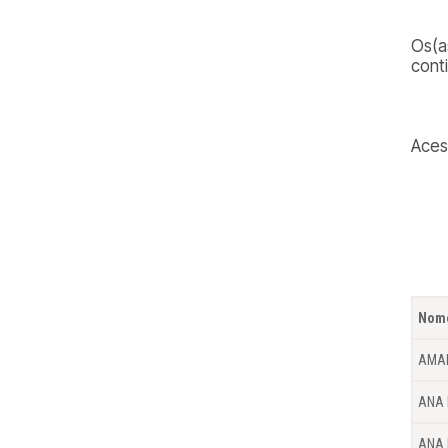
Os(a
cont
Ace
Nom
AMA
ANA 
ANA