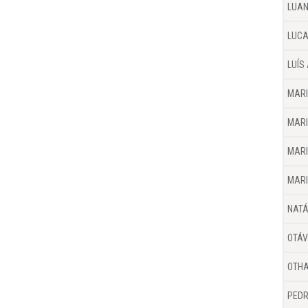
LUA
LUCA
LUÍS
MARI
MARI
MARI
MARI
NATÁ
OTÁV
OTHA
PEDR