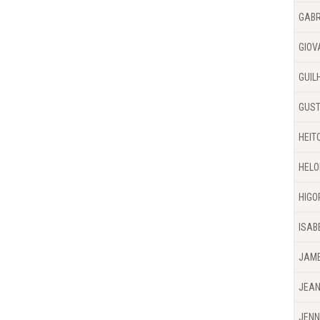
GABR
GIOV
GUIL
GUST
HEIT
HELO
HIG
ISAB
JAME
JEAN
JENN