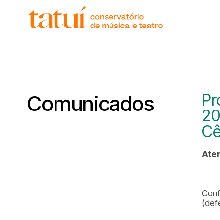
histór
gover
unida
regim
corpo
Pr
Comunicados
20
Cê
Aten
Conf
(def