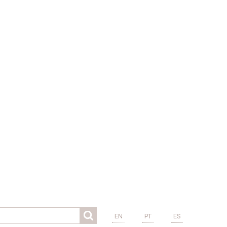
EN
PT
ES