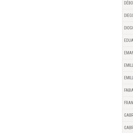
DÉBO
DIEG
DIOG
EDUA
EMAN
EMIL
EMIL
FABI
FRAN
GABR
GABR