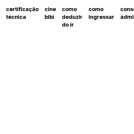
certificação
cine
como
como
cons
técnica
bibi
deduzir
ingressar
admi
do ir