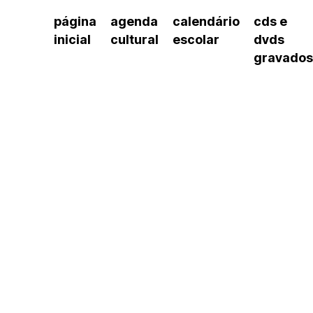
página
agenda
calendário
cds e
inicial
cultural
escolar
dvds
gravados