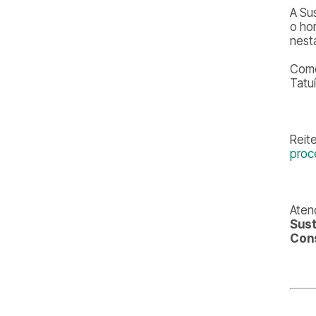
A Su
o ho
nest
Como
Tatu
Reit
proc
Aten
Sust
Cons