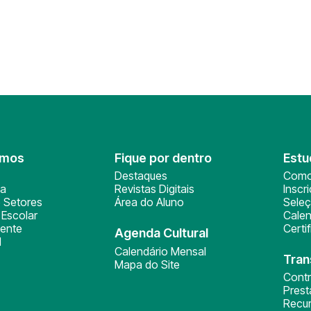
omos
Fique por dentro
Estu
Destaques
Como
ça
Revistas Digitais
Inscr
 Setores
Área do Aluno
Sele
Escolar
Calen
ente
Certi
Agenda Cultural
l
Calendário Mensal
Tran
Mapa do Site
Cont
Pres
Recu