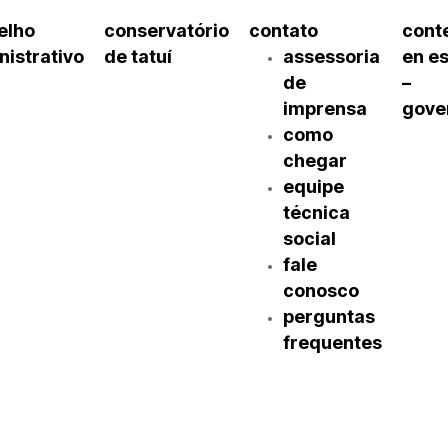
elho
conservatório
contato
cont
nistrativo
de tatuí
assessoria
en e
de
–
imprensa
gove
como
chegar
equipe
técnica
social
fale
conosco
perguntas
frequentes