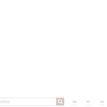
EN
PT
ES