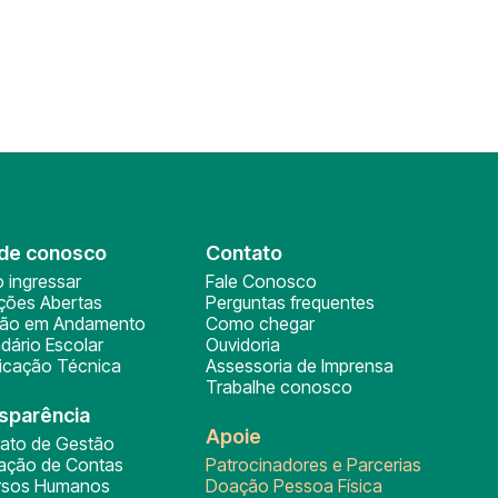
de conosco
Contato
 ingressar
Fale Conosco
ições Abertas
Perguntas frequentes
ção em Andamento
Como chegar
dário Escolar
Ouvidoria
ficação Técnica
Assessoria de Imprensa
Trabalhe conosco
sparência
Apoie
rato de Gestão
tação de Contas
Patrocinadores e Parcerias
rsos Humanos
Doação Pessoa Física