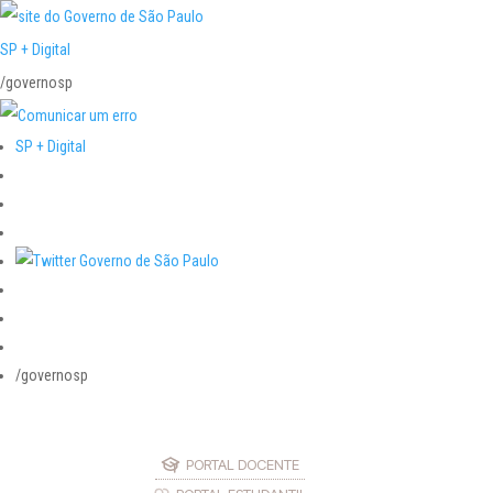
SP + Digital
/governosp
SP + Digital
/governosp
PORTAL DOCENTE