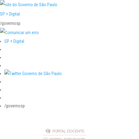
SP + Digital
/governosp
SP + Digital
/governosp
PORTAL DOCENTE