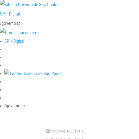
SP + Digital
/governosp
SP + Digital
/governosp
PORTAL DOCENTE