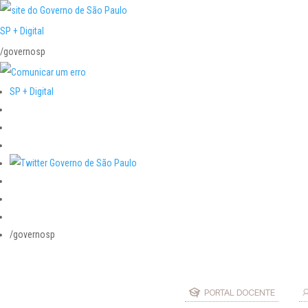
SP + Digital
/governosp
SP + Digital
/governosp
PORTAL DOCENTE