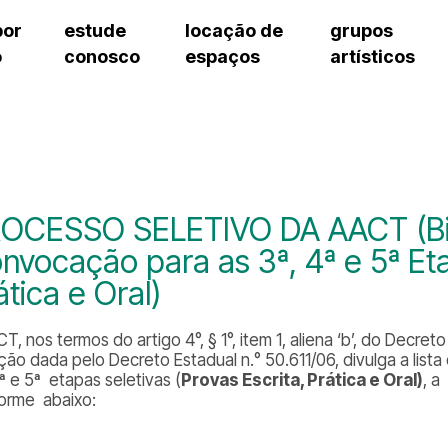
por
estude
locação de
grupos
o
conosco
espaços
artísticos
cursos regulares
bilheteria
teatro procópio ferreira
artes cênicas
grupos artísticos de bolsistas
fale cono
cursos livres
cursos regulares
salão villa-lobos
música
grupos pedagógicos – sede
ouvidoria 
cursos de aperfeiçoamento
cursos livres
erto
auditório unidade chiquinha gonzaga
processo seletivo
grupos pedagógicos – polo
pergunta
chiquinha gonzaga
cursos de aperfeiçoamento
orientações para locação
como che
a
visite o c
3
sceic-sp
OCESSO SELETIVO DA AACT (Bibl
to
equipe té
nvocação para as 3ª, 4ª e 5ª Eta
josé do rio pardo
assessori
ática e Oral)
trabalhe 
T, nos termos do artigo 4°, § 1°, item 1, aliena ‘b’, do Decre
ção dada pelo Decreto Estadual n.° 50.611/06, divulga a lis
ª e 5ª etapas seletivas (
Provas Escrita, Prática e Oral)
, a
orme abaixo: