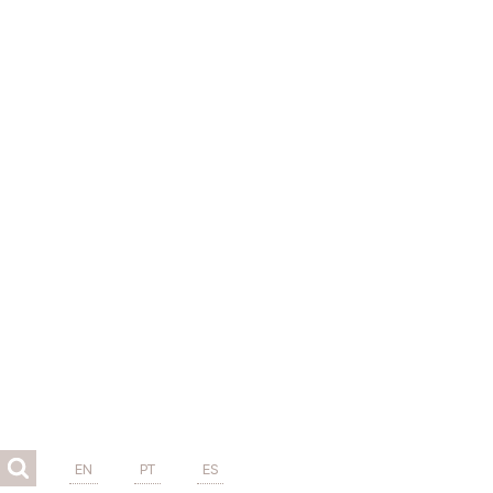
EN
PT
ES