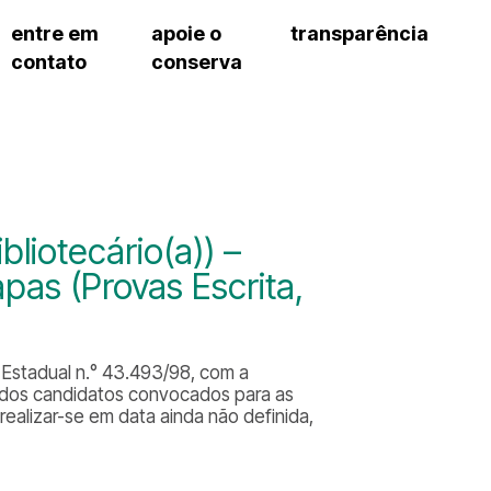
entre em
apoie o
transparência
contato
conserva
sco
patrocinadores e parcerias
contrato de gestão
exercí
– fala sp
doações de pessoa física
prestação de contas
exercí
manua
s frequentes
doações de pessoa jurídica
recursos humanos
exercí
cargos
atos 
gar
nota fiscal paulista (nfp)
compras e serviços
exercí
traba
proce
onservatório
exercí
regul
proc
iotecário(a)) –
exercí
proc
cnica social
pas (Provas Escrita,
exercí
a de imprensa
processos em andamento
conosco
processos concluídos
to Estadual n.° 43.493/98, com a
ta dos candidatos convocados para as
 realizar-se em data ainda não definida,