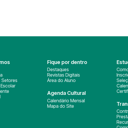
omos
Fique por dentro
Estu
Destaques
Como
ça
Revistas Digitais
Inscr
 Setores
Área do Aluno
Sele
Escolar
Calen
ente
Certi
Agenda Cultural
l
Calendário Mensal
Tran
Mapa do Site
Cont
Pres
Recu
Comp