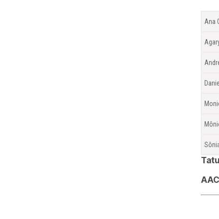
Ana 
Agar
Andr
Dani
Moni
Mônic
Sôni
Tatu
AAC