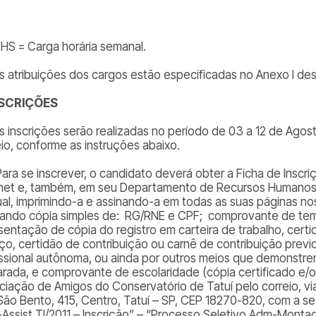
CHS = Carga horária semanal.
As atribuições dos cargos estão especificadas no Anexo I d
INSCRIÇÕES
 As inscrições serão realizadas no período de 03 a 12 de Ago
eio, conforme as instruções abaixo.
Para se inscrever, o candidato deverá obter a Ficha de Inscri
rnet e, também, em seu Departamento de Recursos Humanos,
al, imprimindo-a e assinando-a em todas as suas páginas no
ando cópia simples de: RG/RNE e CPF; comprovante de tem
sentação de cópia do registro em carteira de trabalho, cer
iço, certidão de contribuição ou carnê de contribuição previd
issional autônoma, ou ainda por outros meios que demonstrem
arada, e comprovante de escolaridade (cópia certificado e/
ciação de Amigos do Conservatório de Tatuí pelo correio, v
São Bento, 415, Centro, Tatuí – SP, CEP 18270-820, com a se
Assist TI/2011 – Inscrição” – “Processo Seletivo Adm-Montad