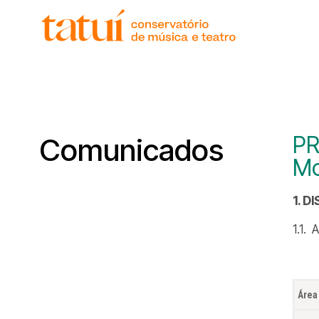
histór
gover
unida
regim
corpo
PR
Comunicados
Mo
1. D
1.1.
Área