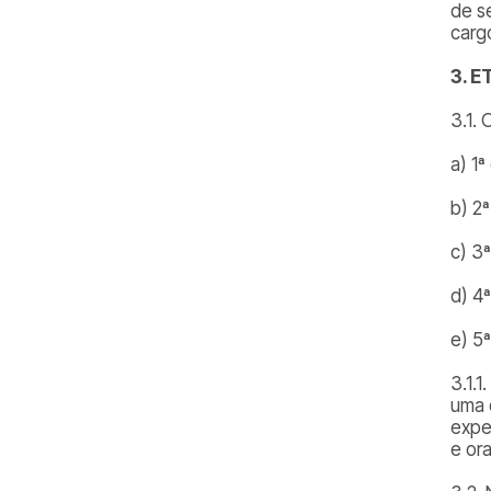
de s
carg
3. 
3.1.
a) 1ª
b) 2
c) 3
d) 4ª
e) 5ª
3.1.
uma d
exper
e ora