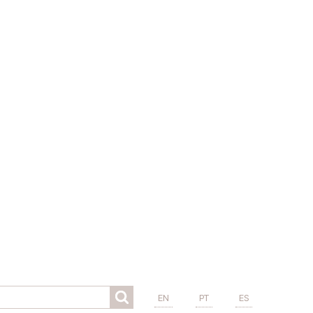
EN
PT
ES