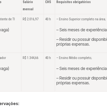
o
Salário
CHS
Requisitos obrigatórios
mensal
tente de TI
R$ 2.016,97
40 h
– Ensino Superior completo na área;
 vaga)
– Seis meses de experiência
– Residir ou possuir disponib
próprias expensas.
ador
R$ 1.344,66
40 h
– Ensino Médio completo;
 vaga)
– Seis meses de experiênci
– Residir ou possuir disponib
próprias expensas.
ervações: