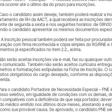
rá ocorrer até o último dia do prazo para inscrições.
 Caso o candidato assim deseje, também poderá realizar a i
rtamento de RH da AACT, a qual receberá as inscrições dentr
nte de segunda a sexta e nos seguintes horários: de 08h00
ndo o candidato apresentar os mesmos documentos especifi
1. A inscrição pessoal também poderá ser feita por procurad
uração com firma reconhecida e cópia simples do RG/RNE e 
mentos já especificados no item 2.2., acima.
 Não serão aceitas inscrições via e-mail, fax ou quaisquer ou
e comunicado. Também não serão aceitos currículos entre
metros e formatações estipuladas na Ficha de Inscrição. O c
isitos obrigatórios do cargo desejado, conforme as disposiçõe
erida.
 Para o candidato Portadore de Necessidade Especial – PNE 
esso seletivo, em igualdade de condições com os demais, d
m compatíveis com a deficiência de que seja portador, deven
udo médico emitido nos últimos doze meses, atestando a espéc
como sua provável causa. Se aprovado, o candidato PNE ser