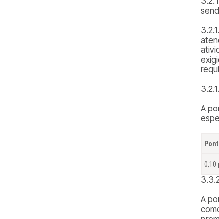
3.2. 
send
3.2.1
aten
ativ
exig
requi
3.2.
A po
espe
Pont
0,10 
3.3.
A po
como
prem