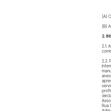
(A) 
(B) 
2. 
2.1.
corr
2.2. 
Inte
manu
anex
apre
serv
prof
decl
Asso
Rua 
Adm-