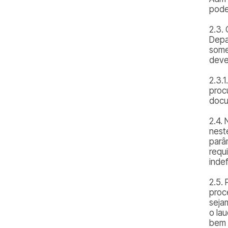
pode
2.3.
Depa
some
deve
2.3.
proc
docu
2.4.
nest
parâ
requ
indef
2.5.
proc
seja
o la
bem 