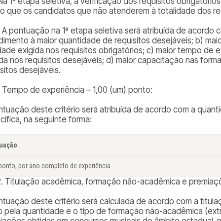
Na 1ª etapa seletiva, a verificação dos requisitos obrigatório
o que os candidatos que não atenderem à totalidade dos req
. A pontuação na 1ª etapa seletiva será atribuída de acordo c
dimento à maior quantidade de requisitos desejáveis; b) mai
idade exigida nos requisitos obrigatórios; c) maior tempo de 
ida nos requisitos desejáveis; d) maior capacitação nas form
sitos desejáveis.
1. Tempo de experiência – 1,00 (um) ponto:
ntuação deste critério será atribuída de acordo com a quan
cífica, na seguinte forma:
uação
ponto, por ano completo de experiência
2. Titulação acadêmica, formação não-acadêmica e premiaçõe
ntuação deste critério será calculada de acordo com a titu
 pela quantidade e o tipo de formação não-acadêmica (extra
iações obtidas em concursos musicais de âmbito estadual, na