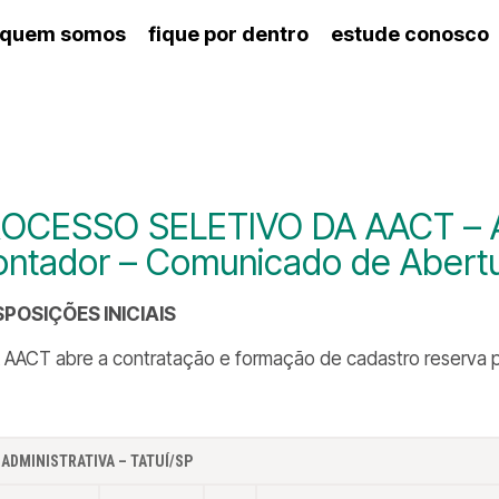
quem somos
fique por dentro
estude conosco
ico
agenda cultural
artes cênicas
nança
calendário escolar
des e setores
programas de concerto
ento escolar
revistas digitais
 docente
espaço estudantil
OCESSO SELETIVO DA AACT – As
ntador – Comunicado de Abertu
ISPOSIÇÕES INICIAIS
 A AACT abre a contratação e formação de cadastro reserva p
 ADMINISTRATIVA – TATUÍ/SP