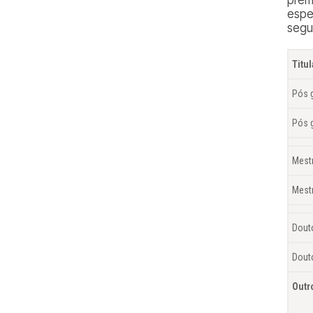
espe
segui
Titu
Pós 
Pós 
Mest
Mest
Dout
Dout
Outr