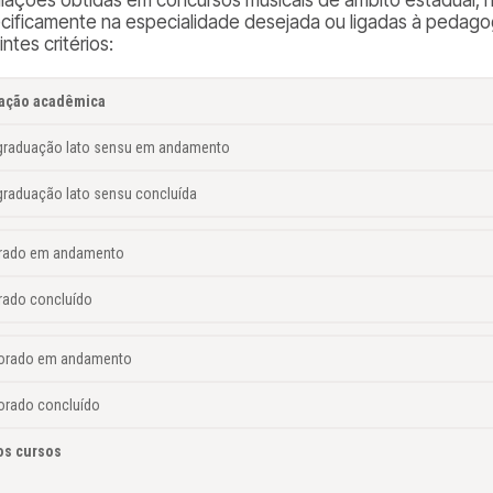
cificamente na especialidade desejada ou ligadas à pedago
ntes critérios:
lação acadêmica
graduação
lato sensu
em andamento
graduação
lato sensu
concluída
rado em andamento
rado concluído
orado em andamento
orado concluído
os cursos