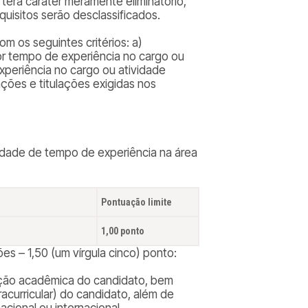
s terá caráter meramente eliminatório,
uisitos serão desclassificados.
om os seguintes critérios: a)
or tempo de experiência no cargo ou
experiência no cargo ou atividade
ações e titulações exigidas nos
tidade de tempo de experiência na área
Pontuação limite
1,00 ponto
s – 1,50 (um vírgula cinco) ponto:
lação acadêmica do candidato, bem
curricular) do candidato, além de
cional ou internacional,