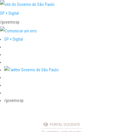
SP + Digital
/governosp
SP + Digital
/governosp
PORTAL DOCENTE