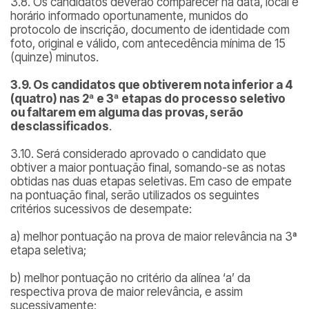
3.8. Os candidatos deverão comparecer na data, local e
horário informado oportunamente, munidos do
protocolo de inscrição, documento de identidade com
foto, original e válido, com antecedência mínima de 15
(quinze) minutos.
3.9. Os candidatos que obtiverem nota inferior a 4
(quatro) nas 2ª e 3ª etapas do processo seletivo
ou faltarem em alguma das provas, serão
desclassificados
.
3.10. Será considerado aprovado o candidato que
obtiver a maior pontuação final, somando-se as notas
obtidas nas duas etapas seletivas. Em caso de empate
na pontuação final, serão utilizados os seguintes
critérios sucessivos de desempate:
a) melhor pontuação na prova de maior relevância na 3ª
etapa seletiva;
b) melhor pontuação no critério da alínea ‘a’ da
respectiva prova de maior relevância, e assim
sucessivamente;