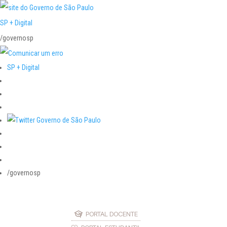
SP + Digital
/governosp
SP + Digital
/governosp
PORTAL DOCENTE