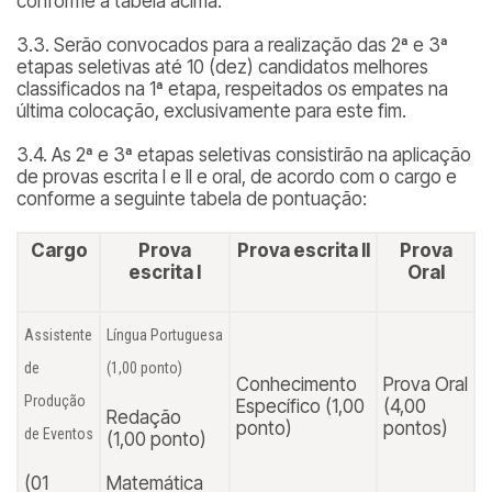
conforme a tabela acima.
3.3. Serão convocados para a realização das 2ª e 3ª
etapas seletivas até 10 (dez) candidatos melhores
classificados na 1ª etapa, respeitados os empates na
última colocação, exclusivamente para este fim.
3.4. As 2ª e 3ª etapas seletivas consistirão na aplicação
de provas escrita I e II e oral, de acordo com o cargo e
conforme a seguinte tabela de pontuação:
Cargo
Prova
Prova escrita II
Prova
escrita I
Oral
Assistente
Língua Portuguesa
de
(1,00 ponto)
Conhecimento
Prova Oral
Produção
Específico (1,00
(4,00
Redação
ponto)
pontos)
de Eventos
(1,00 ponto)
(01
Matemática