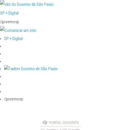
SP + Digital
/governosp
SP + Digital
/governosp
PORTAL DOCENTE