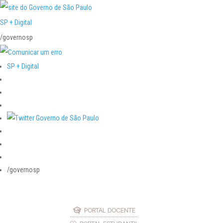
SP + Digital
/governosp
SP + Digital
/governosp
PORTAL DOCENTE