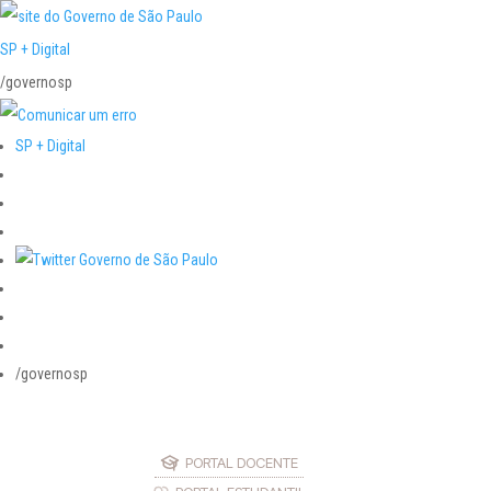
SP + Digital
/governosp
SP + Digital
/governosp
PORTAL DOCENTE