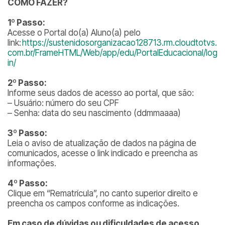
COMO FAZER?
1º Passo:
Acesse o Portal do(a) Aluno(a) pelo
link:
https://sustenidosorganizacao128713.rm.cloudtotvs.
com.br/FrameHTML/Web/app/edu/PortalEducacional/log
in/
2º Passo:
Informe seus dados de acesso ao portal, que são:
– Usuário: número do seu CPF
– Senha: data do seu nascimento (ddmmaaaa)
3º Passo:
Leia o aviso de atualização de dados na página de
comunicados, acesse o link indicado e preencha as
informações.
4º Passo:
Clique em “Rematrícula”, no canto superior direito e
preencha os campos conforme as indicações.
Em caso de dúvidas ou dificuldades de acesso,