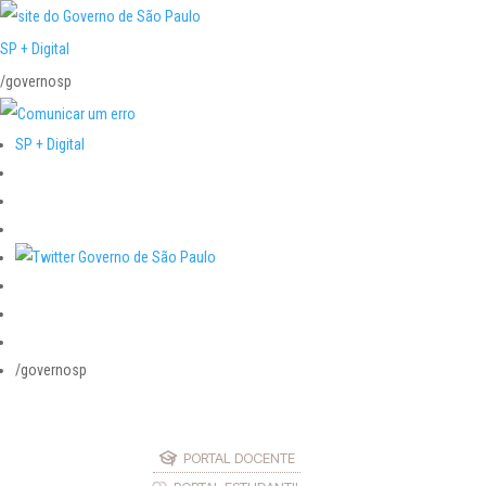
SP + Digital
/governosp
SP + Digital
/governosp
PORTAL DOCENTE