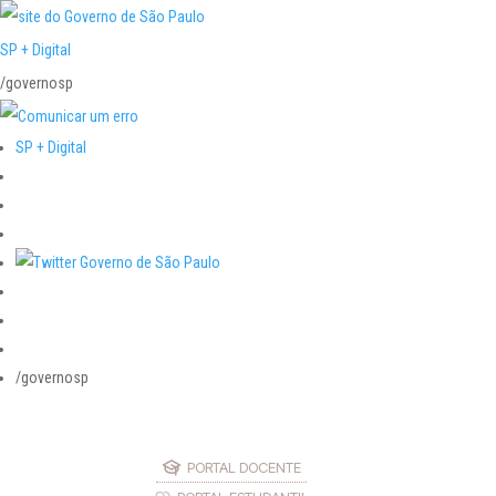
SP + Digital
/governosp
SP + Digital
/governosp
PORTAL DOCENTE