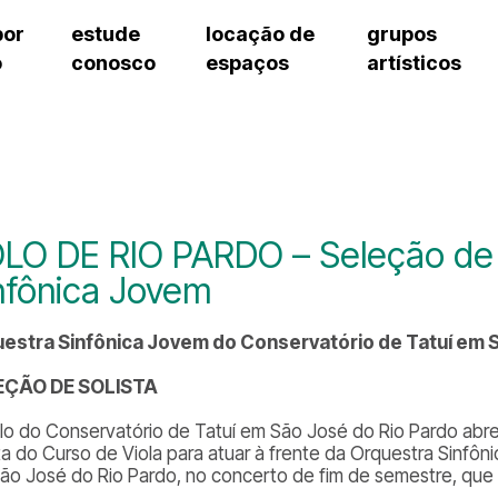
por
estude
locação de
grupos
o
conosco
espaços
artísticos
teatro procópio ferreira
artes cênicas
grupos artísticos de bolsistas
fale cono
salão villa-lobos
música
grupos pedagógicos – sede
pergunta
erto
auditório unidade chiquinha gonzaga
processo seletivo
grupos pedagógicos – polo
como che
orientações para locação
visite o c
equipe té
assessori
LO DE RIO PARDO – Seleção de S
trabalhe 
nfônica Jovem
estra Sinfônica Jovem do Conservatório de Tatuí em 
EÇÃO DE SOLISTA
lo do Conservatório de Tatuí em São José do Rio Pardo abre
sta do Curso de Viola para atuar à frente da Orquestra Sinfô
ão José do Rio Pardo, no concerto de fim de semestre, que 