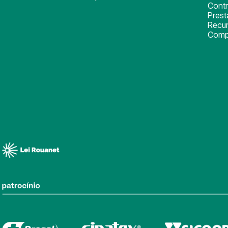
Cont
Pres
Recu
Comp