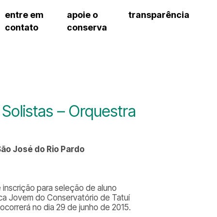
entre em
apoie o
transparência
contato
conserva
sco
patrocinadores e parcerias
contrato de gestão
s frequentes
doações de pessoa jurídica
prestação de contas
gar
doações de pessoa física
recursos humanos
onservatório
nota fiscal paulista (nfp)
compras e serviços
cnica social
a de imprensa
olistas – Orquestra
conosco
São José do Rio Pardo
 inscrição para seleção de aluno
nica Jovem do Conservatório de Tatuí
ocorrerá no dia 29 de junho de 2015.