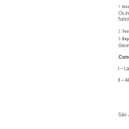
Ins
Os i
func
Tes
Rep
Geor
Conc
I – L
II – 
São 