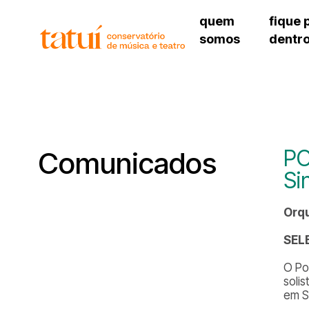
quem
fique 
somos
dentr
histórico
agenda cultural
governança
calendário escolar
unidades e setores
programas de conc
regimento escolar
revistas digitais
corpo docente
espaço estudantil
PO
Comunicados
Si
Orqu
SEL
O Po
soli
em S