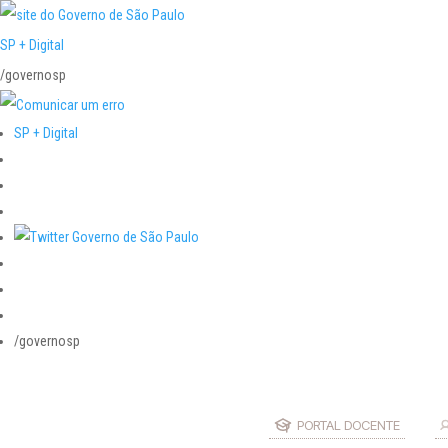
SP + Digital
/governosp
SP + Digital
/governosp
PORTAL DOCENTE