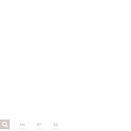
EN
PT
ES