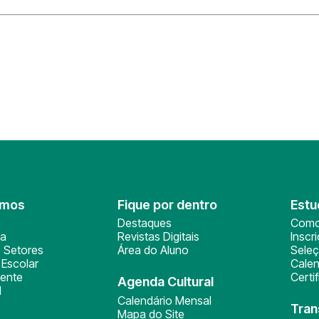
omos
Fique por dentro
Estu
Destaques
Como
ça
Revistas Digitais
Inscr
 Setores
Área do Aluno
Sele
Escolar
Calen
ente
Certi
Agenda Cultural
l
Calendário Mensal
Tran
Mapa do Site