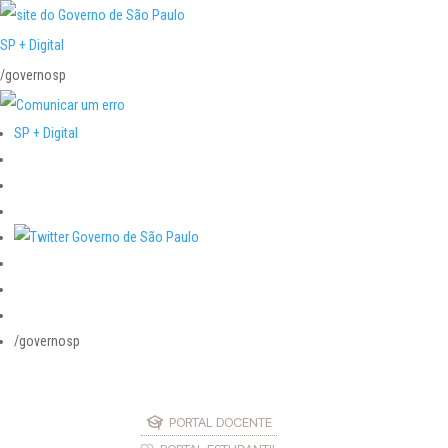
SP + Digital
/governosp
SP + Digital
/governosp
PORTAL DOCENTE