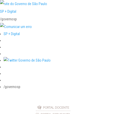
SP + Digital
/governosp
SP + Digital
/governosp
PORTAL DOCENTE