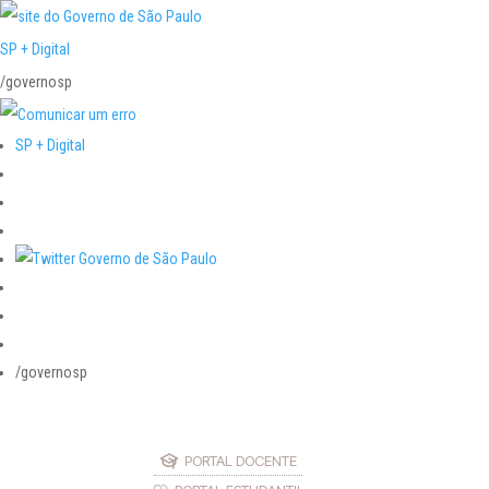
SP + Digital
/governosp
SP + Digital
/governosp
PORTAL DOCENTE