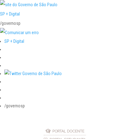
SP + Digital
/governosp
SP + Digital
/governosp
PORTAL DOCENTE