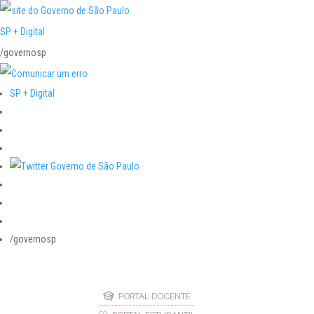
SP + Digital
/governosp
SP + Digital
/governosp
PORTAL DOCENTE