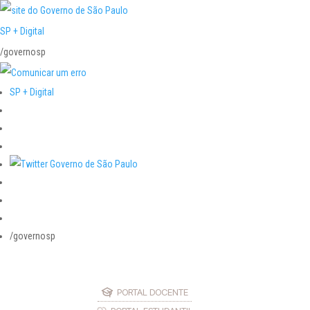
SP + Digital
/governosp
SP + Digital
/governosp
PORTAL DOCENTE