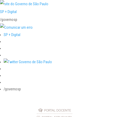
SP + Digital
/governosp
SP + Digital
/governosp
PORTAL DOCENTE