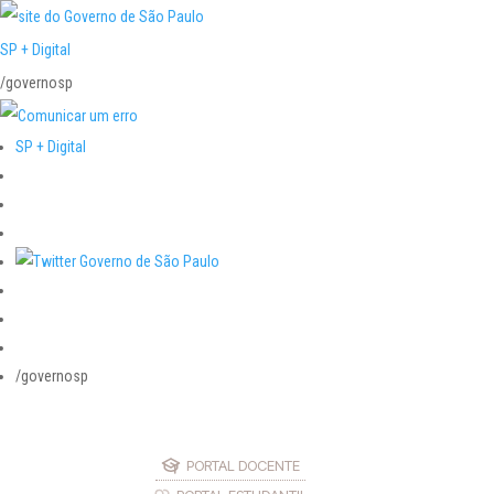
SP + Digital
/governosp
SP + Digital
/governosp
PORTAL DOCENTE