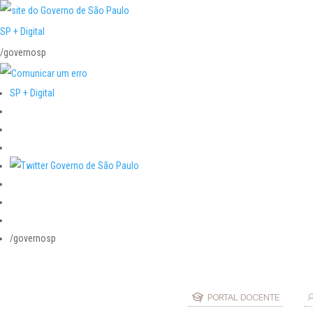
SP + Digital
/governosp
SP + Digital
/governosp
PORTAL DOCENTE