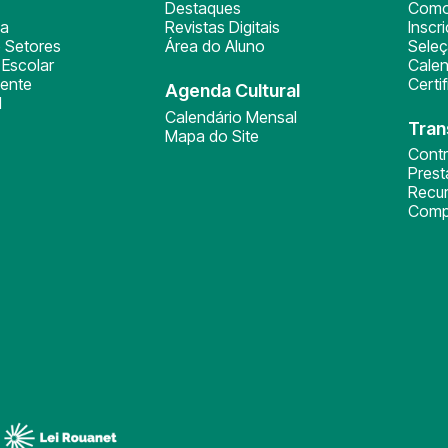
Destaques
Como
ça
Revistas Digitais
Inscr
 Setores
Área do Aluno
Sele
Escolar
Calen
ente
Certi
Agenda Cultural
l
Calendário Mensal
Tran
Mapa do Site
Cont
Pres
Recu
Comp