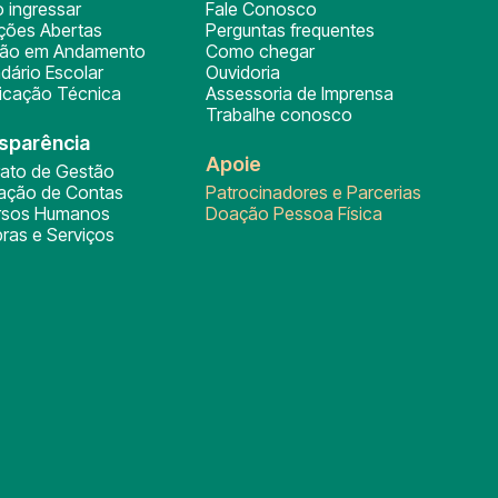
 ingressar
Fale Conosco
ições Abertas
Perguntas frequentes
ção em Andamento
Como chegar
dário Escolar
Ouvidoria
ficação Técnica
Assessoria de Imprensa
Trabalhe conosco
sparência
Apoie
rato de Gestão
tação de Contas
Patrocinadores e Parcerias
rsos Humanos
Doação Pessoa Física
ras e Serviços