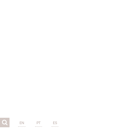
EN
PT
ES