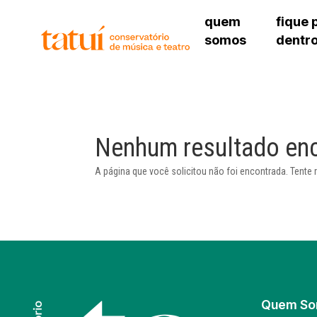
quem
fique 
somos
dentr
histórico
agenda cultural
governança
calendário escolar
sede
unidades e setores
programas de conc
unidade 
regimento escolar
revistas digitais
bibliotec
corpo docente
espaço estudantil
Nenhum resultado en
unidade 
newsletter
alojamen
A página que você solicitou não foi encontrada. Tente 
polo são 
Quem S