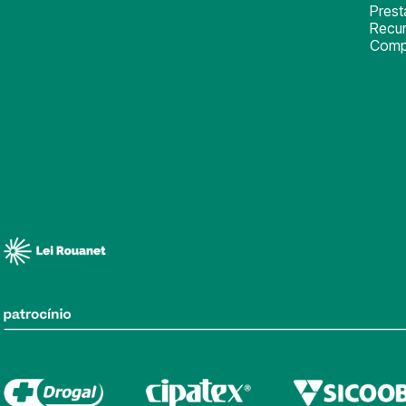
Pres
Recu
Comp