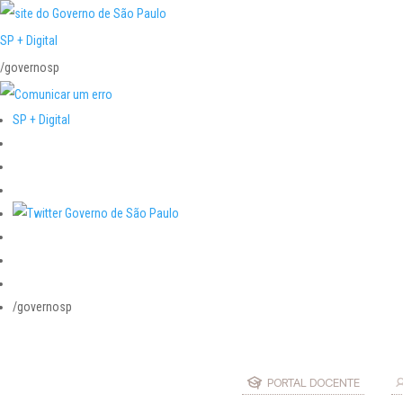
SP + Digital
/governosp
SP + Digital
/governosp
PORTAL DOCENTE