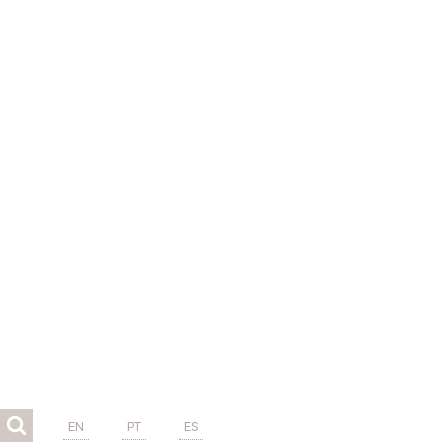
EN
PT
ES