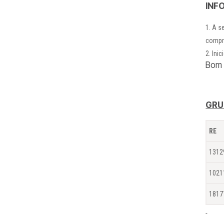
INF
A se
compr
Inic
Bom 
GRU
RE
1312
1021
1817