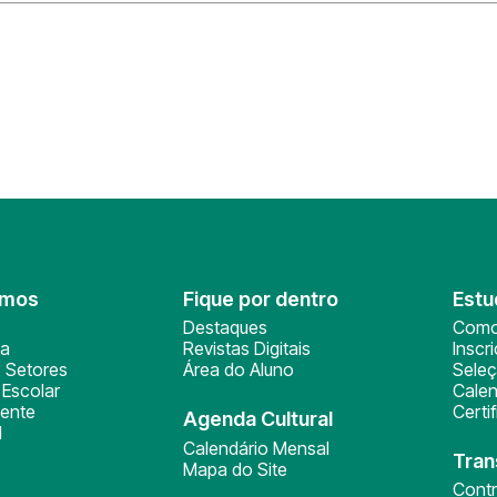
omos
Fique por dentro
Estu
Destaques
Como
ça
Revistas Digitais
Inscr
 Setores
Área do Aluno
Sele
Escolar
Calen
ente
Certi
Agenda Cultural
l
Calendário Mensal
Tran
Mapa do Site
Cont