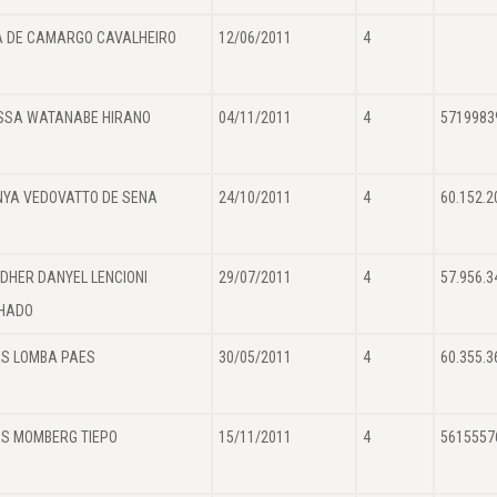
A DE CAMARGO CAVALHEIRO
12/06/2011
4
SSA WATANABE HIRANO
04/11/2011
4
5719983
NYA VEDOVATTO DE SENA
24/10/2011
4
60.152.2
DHER DANYEL LENCIONI
29/07/2011
4
57.956.3
HADO
S LOMBA PAES
30/05/2011
4
60.355.3
S MOMBERG TIEPO
15/11/2011
4
5615557