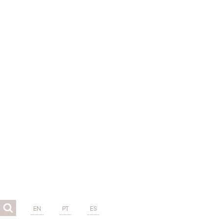
EN
PT
ES