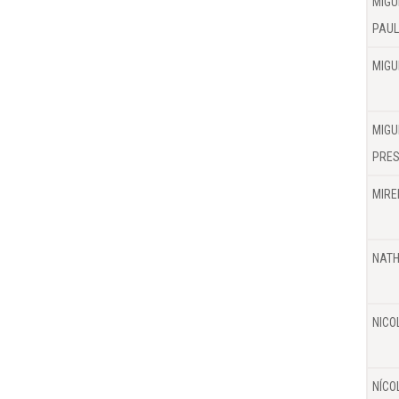
MIGU
PAU
MIGU
MIGU
PRE
MIRE
NATH
NICO
NÍCO