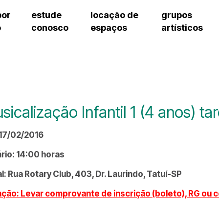
por
estude
locação de
grupos
o
conosco
espaços
artísticos
teatro procópio ferreira
artes cênicas
grupos artísticos de bolsistas
fale cono
salão villa-lobos
música
grupos pedagógicos – sede
pergunta
erto
auditório unidade chiquinha gonzaga
processo seletivo
grupos pedagógicos – polo
como che
orientações para locação
visite o c
equipe té
assessori
sicalização Infantil 1 (4 anos) t
trabalhe 
 17/02/2016
rio: 14:00 horas
l: Rua Rotary Club, 403, Dr. Laurindo, Tatuí-SP
ção: Levar comprovante de inscrição (boleto), RG ou 