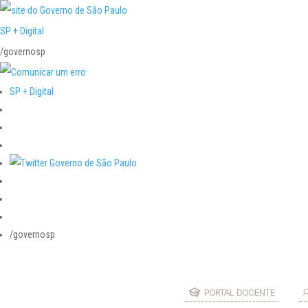
SP + Digital
/governosp
SP + Digital
/governosp
PORTAL DOCENTE