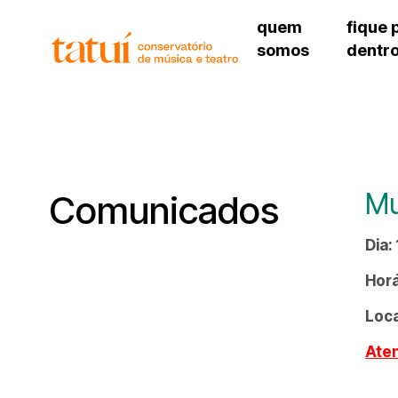
quem
fique 
somos
dentr
histórico
agenda cultural
governança
calendário escolar
unidades e setores
programas de conc
regimento escolar
revistas digitais
corpo docente
espaço estudantil
Mu
Comunicados
Dia:
Horá
Loca
Aten