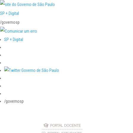
SP + Digital
/governosp
SP + Digital
/governosp
PORTAL DOCENTE