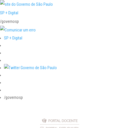
SP + Digital
/governosp
SP + Digital
/governosp
PORTAL DOCENTE