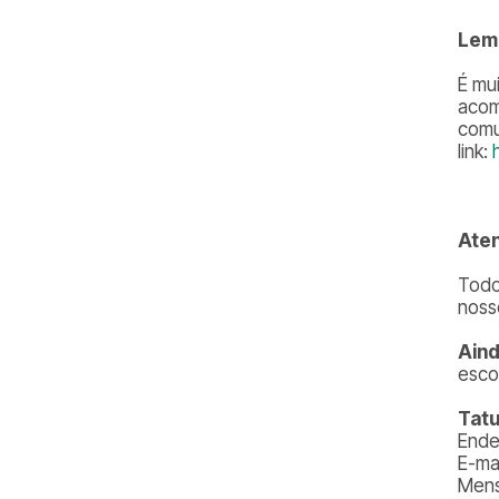
Lem
É mu
aco
comu
link:
Ate
Todo
noss
Aind
esco
Tatu
Ende
E-ma
Mens