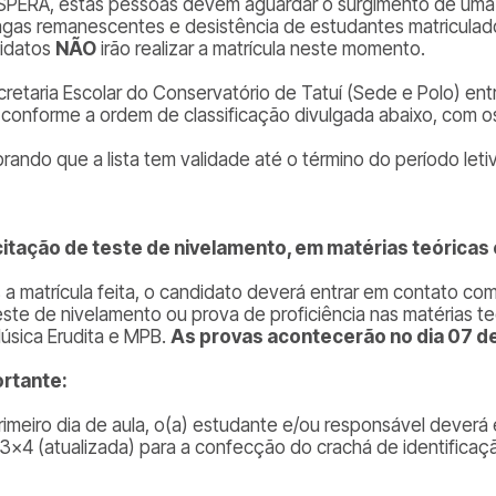
SPERA, estas pessoas devem aguardar o surgimento de uma 
agas remanescentes e desistência de estudantes matriculado
idatos
NÃO
irão realizar a matrícula neste momento.
cretaria Escolar do Conservatório de Tatuí (Sede e Polo) ent
) conforme a ordem de classificação divulgada abaixo, com 
rando que a lista tem validade até o término do período leti
citação de teste de nivelamento, em matérias teóricas 
 a matrícula feita, o candidato deverá entrar em contato com 
este de nivelamento ou prova de proficiência nas matérias te
úsica Erudita e MPB.
As provas acontecerão no dia 07 de 
rtante:
rimeiro dia de aula, o(a) estudante e/ou responsável deverá 
 3×4 (atualizada) para a confecção do crachá de identificaç