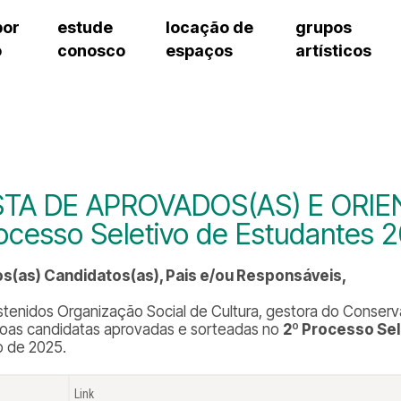
por
estude
locação de
grupos
o
conosco
espaços
artísticos
cursos regulares
bilheteria
teatro procópio ferreira
artes cênicas
grupos artísticos de bolsistas
fale cono
cursos livres
cursos regulares
salão villa-lobos
música
grupos pedagógicos – sede
ouvidoria 
cursos de aperfeiçoamento
cursos livres
erto
auditório unidade chiquinha gonzaga
processo seletivo
grupos pedagógicos – polo
pergunta
chiquinha gonzaga
cursos de aperfeiçoamento
orientações para locação
como che
a
visite o c
3
sceic-sp
STA DE APROVADOS(AS) E ORIE
to
equipe té
ocesso Seletivo de Estudantes 
josé do rio pardo
assessori
trabalhe 
s(as) Candidatos(as), Pais e/ou Responsáveis,
stenidos Organização Social de Cultura, gestora do Conserva
oas candidatas aprovadas e sorteadas no
2º Processo Sel
vo de 2025.
Link