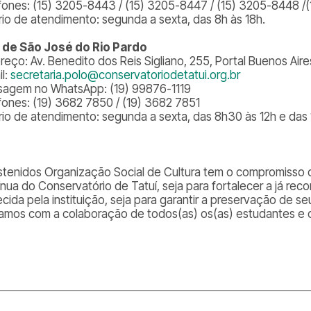
fones: (15) 3205-8443 / (15) 3205-8447 / (15) 3205-8448 
rio de atendimento: segunda a sexta, das 8h às 18h.
 de São José do Rio Pardo
reço: Av. Benedito dos Reis Sigliano, 255, Portal Buenos Aire
il:
secretaria.polo@conservatoriodetatui.org.br
agem no WhatsApp: (19) 99876-1119
fones: (19) 3682 7850 / (19) 3682 7851
rio de atendimento: segunda a sexta, das 8h30 às 12h e das
stenidos Organização Social de Cultura tem o compromisso d
ínua do Conservatório de Tatuí, seja para fortalecer a já re
cida pela instituição, seja para garantir a preservação de seu
amos com a colaboração de todos(as) os(as) estudantes e 