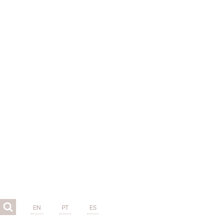
EN
PT
ES