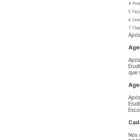
Pre
Faça
Leia
Cliq
Após
Agen
Após
Erud
que 
Agen
Após
Erud
Esco
Cada
Nos 