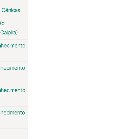
s Cênicas
ão
 Caipira)
onhecimento
onhecimento
onhecimento
onhecimento