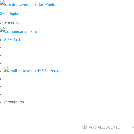
SP + Digital
/governosp
SP + Digital
/governosp
PORTAL DOCENTE