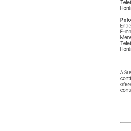
Tele
Horá
Polo
Ende
E-ma
Mens
Tele
Horá
A Su
cont
ofere
cont