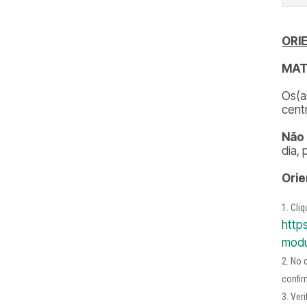
ORI
MAT
Os(a
cent
Não 
dia, 
Orie
Cliq
http
modu
No 
confir
Veri