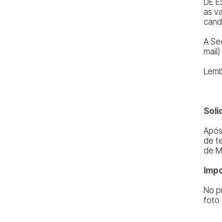
DE E
as v
cand
A Se
mail
Lemb
Soli
Após
de t
de M
Impo
No p
foto