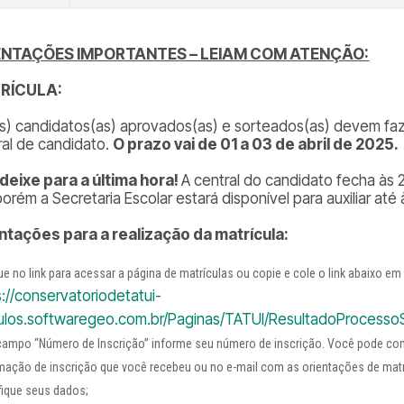
ENTAÇÕES IMPORTANTES – LEIAM COM ATENÇÃO:
RÍCULA:
s) candidatos(as) aprovados(as) e sorteados(as) devem faze
ral de candidato.
O prazo vai de 01 a 03 de abril de 2025.
deixe para a última hora!
A central do candidato fecha às 2
porém a Secretaria Escolar estará disponível para auxiliar até
ntações para a realização da matrícula:
ue no link para acessar a página de matrículas ou copie e cole o link abaixo em
s://conservatoriodetatui-
los.softwaregeo.com.br/Paginas/TATUI/ResultadoProcessoS
campo “Número de Inscrição” informe seu número de inscrição. Você pode cons
mação de inscrição que você recebeu ou no e-mail com as orientações de matrí
fique seus dados;