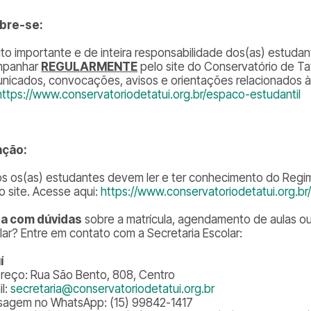
bre-se:
ito importante e de inteira responsabilidade dos(as) estuda
mpanhar
REGULARMENTE
pelo site do Conservatório de Ta
nicados, convocações, avisos e orientações relacionados à r
https://www.conservatoriodetatui.org.br/espaco-estudantil
nção:
s os(as) estudantes devem ler e ter conhecimento do Regim
o site. Acesse aqui:
https://www.conservatoriodetatui.org.b
a com dúvidas
sobre a matrícula, agendamento de aulas o
lar? Entre em contato com a Secretaria Escolar:
í
reço: Rua São Bento, 808, Centro
il:
secretaria@conservatoriodetatui.org.br
agem no WhatsApp: (15) 99842-1417