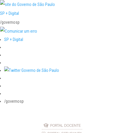
SP + Digital
/governosp
SP + Digital
/governosp
PORTAL DOCENTE