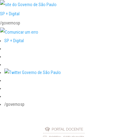
SP + Digital
/governosp
SP + Digital
/governosp
PORTAL DOCENTE