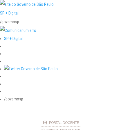
SP + Digital
/governosp
SP + Digital
/governosp
PORTAL DOCENTE