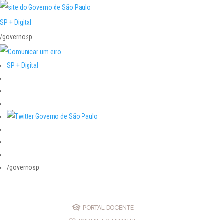
SP + Digital
/governosp
SP + Digital
/governosp
PORTAL DOCENTE