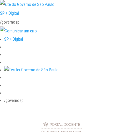
SP + Digital
/governosp
SP + Digital
/governosp
PORTAL DOCENTE