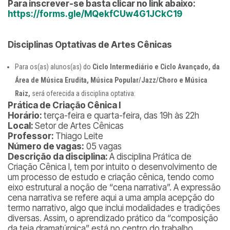
Para inscrever-se basta clicar no link abaixo:
https://forms.gle/MQekfCUw4G1JCkC19
Disciplinas Optativas de Artes Cênicas
Para os(as) alunos(as) do
Ciclo Intermediário e Ciclo Avançado, da
Área de Música Erudita, Música Popular/Jazz/Choro e Música
Raiz,
será oferecida a disciplina optativa:
Prática de Criação Cênica I
Horário:
terça-feira e quarta-feira, das 19h às 22h
Local:
Setor de Artes Cênicas
Professor:
Thiago Leite
Número de vagas:
05 vagas
Descrição da disciplina:
A disciplina Prática de
Criação Cênica I, tem por intuito o desenvolvimento de
um processo de estudo e criação cênica, tendo como
eixo estrutural a noção de “cena narrativa”. A expressão
cena narrativa se refere aqui a uma ampla acepção do
termo narrativo, algo que inclui modalidades e tradições
diversas. Assim, o aprendizado prático da “composição
da teia dramatúrgica” está no centro do trabalho.