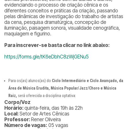
evidenciando o processo de criação cênica e os
diferentes conceitos e práticas da criação, passando
pelas dinâmicas de investigação do trabalho de artistas
da cena, pesquisa dramatúrgica, concepção de
iluminação, paisagem sonora, visualidade cenográfica,
maquiagem e figurino.
Para inscrever-se basta clicar no link abaixo:
https://forms.gle/tK6eDbhC8zWjGENu5
Para os(as) alunos(as) do
Ciclo Intermediário e Ciclo Avançado, da
Área de Música Erudita, Música Popular/Jazz/Choro e Música
Raiz,
será oferecida a disciplina optativa:
Corpo/Voz
Horário:
quinta-feira, das 19h às 22h
Local:
Setor de Artes Cênicas
Professor:
Rener Oliveira
Número de vagas:
05 vagas