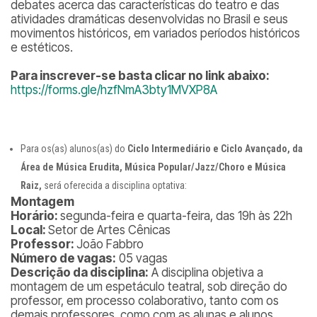
debates acerca das características do teatro e das
atividades dramáticas desenvolvidas no Brasil e seus
movimentos históricos, em variados períodos históricos
e estéticos.
Para inscrever-se basta clicar no link abaixo:
https://forms.gle/hzfNmA3bty1MVXP8A
Para os(as) alunos(as) do
Ciclo Intermediário e Ciclo Avançado, da
Área de Música Erudita, Música Popular/Jazz/Choro e Música
Raiz,
será oferecida a disciplina optativa:
Montagem
Horário:
segunda-feira e quarta-feira, das 19h às 22h
Local:
Setor de Artes Cênicas
Professor:
João Fabbro
Número de vagas:
05 vagas
Descrição da disciplina:
A disciplina objetiva a
montagem de um espetáculo teatral, sob direção do
professor, em processo colaborativo, tanto com os
demais professores, como com as alunas e alunos,