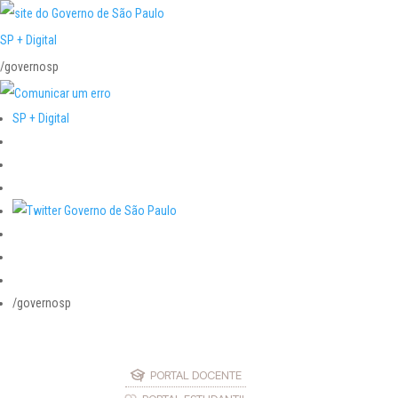
SP + Digital
/governosp
SP + Digital
/governosp
PORTAL DOCENTE