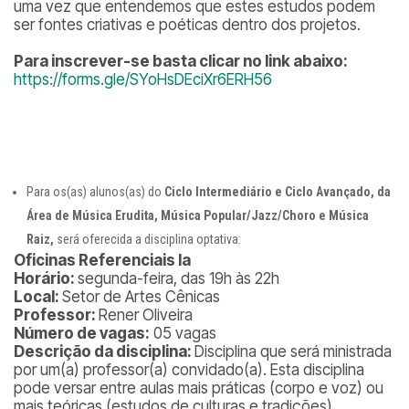
uma vez que entendemos que estes estudos podem
ser fontes criativas e poéticas dentro dos projetos.
Para inscrever-se basta clicar no link abaixo:
https://forms.gle/SYoHsDEciXr6ERH56
Para os(as) alunos(as) do
Ciclo Intermediário e Ciclo Avançado, da
Área de Música Erudita, Música Popular/Jazz/Choro e Música
Raiz,
será oferecida a disciplina optativa:
Oficinas Referenciais Ia
Horário:
segunda-feira, das 19h às 22h
Local:
Setor de Artes Cênicas
Professor:
Rener Oliveira
Número de vagas:
05 vagas
Descrição da disciplina:
Disciplina que será ministrada
por um(a) professor(a) convidado(a). Esta disciplina
pode versar entre aulas mais práticas (corpo e voz) ou
mais teóricas (estudos de culturas e tradições),