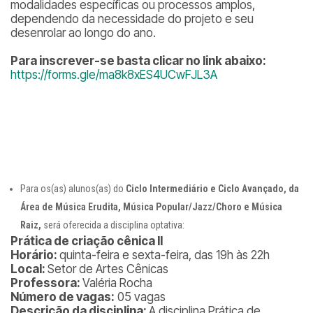
modalidades específicas ou processos amplos,
dependendo da necessidade do projeto e seu
desenrolar ao longo do ano.
Para inscrever-se basta clicar no link abaixo:
https://forms.gle/ma8k8xES4UCwFJL3A
Para os(as) alunos(as) do
Ciclo Intermediário e Ciclo Avançado, da
Área de Música Erudita, Música Popular/Jazz/Choro e Música
Raiz,
será oferecida a disciplina optativa:
Prática de criação cênica II
Horário:
quinta-feira e sexta-feira, das 19h às 22h
Local:
Setor de Artes Cênicas
Professora:
Valéria Rocha
Número de vagas:
05 vagas
Descrição da disciplina:
A disciplina Prática de