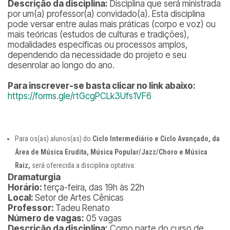
Descrição da disciplina:
Disciplina que será ministrada
por um(a) professor(a) convidado(a). Esta disciplina
pode versar entre aulas mais práticas (corpo e voz) ou
mais teóricas (estudos de culturas e tradições),
modalidades específicas ou processos amplos,
dependendo da necessidade do projeto e seu
desenrolar ao longo do ano.
Para inscrever-se basta clicar no link abaixo:
https://forms.gle/rtGcgPCLk3Ufs1VF6
Para os(as) alunos(as) do
Ciclo Intermediário e Ciclo Avançado, da
Área de Música Erudita, Música Popular/Jazz/Choro e Música
Raiz,
será oferecida a disciplina optativa:
Dramaturgia
Horário:
terça-feira, das 19h às 22h
Local:
Setor de Artes Cênicas
Professor:
Tadeu Renato
Número de vagas:
05 vagas
Descrição da disciplina:
Como parte do curso de