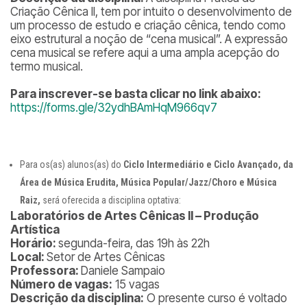
Criação Cênica II, tem por intuito o desenvolvimento de
um processo de estudo e criação cênica, tendo como
eixo estrutural a noção de “cena musical”. A expressão
cena musical se refere aqui a uma ampla acepção do
termo musical.
Para inscrever-se basta clicar no link abaixo:
https://forms.gle/32ydhBAmHqM966qv7
Para os(as) alunos(as) do
Ciclo Intermediário e Ciclo Avançado, da
Área de Música Erudita, Música Popular/Jazz/Choro e Música
Raiz,
será oferecida a disciplina optativa:
Laboratórios de Artes Cênicas II – Produção
Artística
Horário:
segunda-feira, das 19h às 22h
Local:
Setor de Artes Cênicas
Professora:
Daniele Sampaio
Número de vagas:
15 vagas
Descrição da disciplina:
O presente curso é voltado