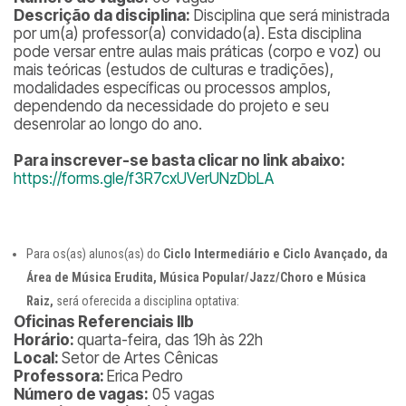
Descrição da disciplina:
Disciplina que será ministrada
por um(a) professor(a) convidado(a). Esta disciplina
pode versar entre aulas mais práticas (corpo e voz) ou
mais teóricas (estudos de culturas e tradições),
modalidades específicas ou processos amplos,
dependendo da necessidade do projeto e seu
desenrolar ao longo do ano.
Para inscrever-se basta clicar no link abaixo:
https://forms.gle/f3R7cxUVerUNzDbLA
Para os(as) alunos(as) do
Ciclo Intermediário e Ciclo Avançado, da
Área de Música Erudita, Música Popular/Jazz/Choro e Música
Raiz,
será oferecida a disciplina optativa:
Oficinas Referenciais IIb
Horário:
quarta-feira, das 19h às 22h
Local:
Setor de Artes Cênicas
Professora:
Erica Pedro
Número de vagas:
05 vagas