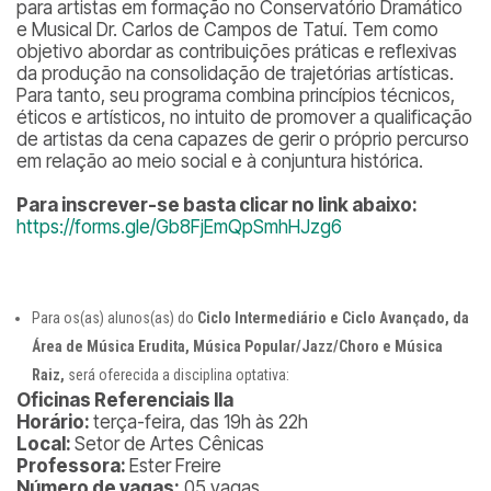
para artistas em formação no Conservatório Dramático
e Musical Dr. Carlos de Campos de Tatuí. Tem como
objetivo abordar as contribuições práticas e reflexivas
da produção na consolidação de trajetórias artísticas.
Para tanto, seu programa combina princípios técnicos,
éticos e artísticos, no intuito de promover a qualificação
de artistas da cena capazes de gerir o próprio percurso
em relação ao meio social e à conjuntura histórica.
Para inscrever-se basta clicar no link abaixo:
https://forms.gle/Gb8FjEmQpSmhHJzg6
Para os(as) alunos(as) do
Ciclo Intermediário e Ciclo Avançado, da
Área de Música Erudita, Música Popular/Jazz/Choro e Música
Raiz,
será oferecida a disciplina optativa:
Oficinas Referenciais IIa
Horário:
terça-feira, das 19h às 22h
Local:
Setor de Artes Cênicas
Professora:
Ester Freire
Número de vagas:
05 vagas