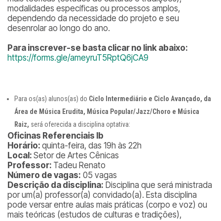
modalidades específicas ou processos amplos,
dependendo da necessidade do projeto e seu
desenrolar ao longo do ano.
Para inscrever-se basta clicar no link abaixo:
https://forms.gle/ameyruT5RptQ6jCA9
Para os(as) alunos(as) do
Ciclo Intermediário e Ciclo Avançado, da
Área de Música Erudita, Música Popular/Jazz/Choro e Música
Raiz,
será oferecida a disciplina optativa:
Oficinas Referenciais Ib
Horário:
quinta-feira, das 19h às 22h
Local:
Setor de Artes Cênicas
Professor:
Tadeu Renato
Número de vagas:
05 vagas
Descrição da disciplina:
Disciplina que será ministrada
por um(a) professor(a) convidado(a). Esta disciplina
pode versar entre aulas mais práticas (corpo e voz) ou
mais teóricas (estudos de culturas e tradições),